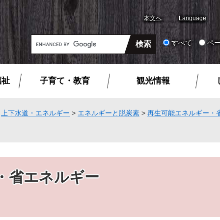
本文へ
Language
G
すべて
ペ
o
o
g
福祉
子育て・教育
観光情報
l
e
カ
>
上下水道・エネルギー
>
エネルギーと脱炭素
>
再生可能エネルギー・
ス
タ
ム
検
索
・省エネルギー