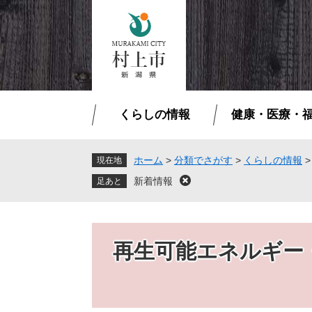
ペ
メ
ー
ニ
ジ
ュ
の
ー
先
を
頭
飛
で
ば
くらしの情報
健康・医療・
す
し
。
て
本
ホーム
>
分類でさがす
>
くらしの情報
現在地
文
新着情報
閉
へ
じ
る
再生可能エネルギー