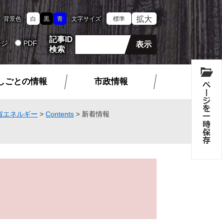
拡大
背景色
白
黒
青
文字サイズ
標準
記事ID
ージ
PDF
検索
しごとの情報
市政情報
省エネルギー
>
Contents
>
新着情報