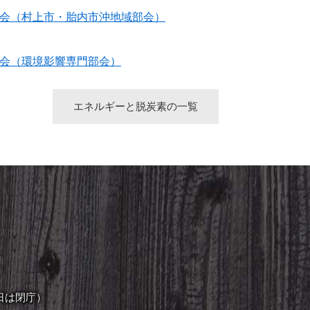
会（村上市・胎内市沖地域部会）
会（環境影響専門部会）
エネルギーと脱炭素の一覧
日は閉庁）