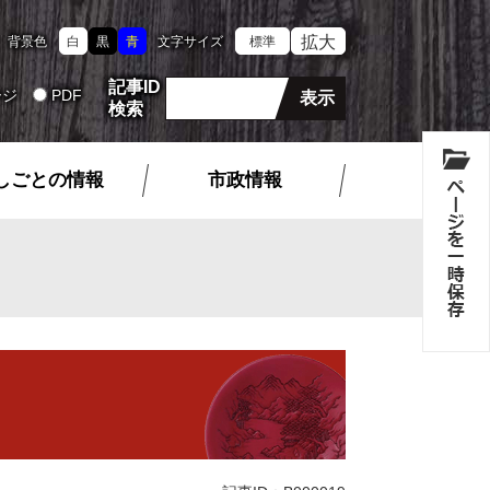
拡大
背景色
白
黒
青
文字サイズ
標準
記事ID
ージ
PDF
検索
しごとの情報
市政情報