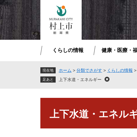
ペ
メ
ー
ニ
ジ
ュ
の
ー
先
を
頭
飛
で
ば
くらしの情報
健康・医療・
す
し
。
て
本
ホーム
>
分類でさがす
>
くらしの情報
現在地
文
上下水道・エネルギー
閉
へ
じ
る
本
文
上下水道・エネル