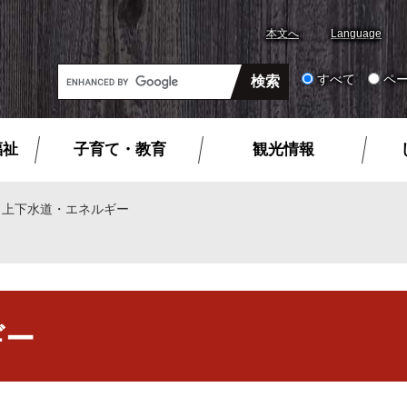
本文へ
Language
G
すべて
ペ
o
o
g
福祉
子育て・教育
観光情報
l
e
カ
>
上下水道・エネルギー
ス
タ
ム
検
索
ギー