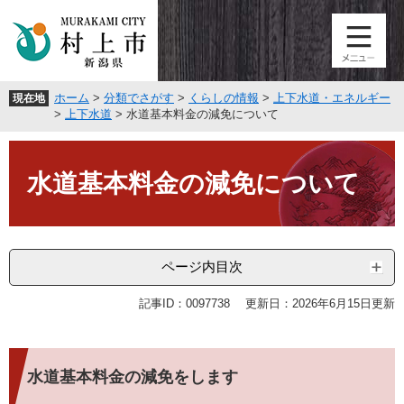
ペ
メ
ー
ニ
ジ
ュ
の
ー
先
を
ホーム
>
分類でさがす
>
くらしの情報
>
上下水道・エネルギー
現在地
頭
飛
>
上下水道
>
水道基本料金の減免について
で
ば
す
し
本
。
て
文
水道基本料金の減免について
本
文
へ
ページ内目次
記事ID：0097738
更新日：2026年6月15日更新
水道基本料金の減免をします