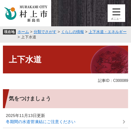
ペ
メ
ー
ニ
ジ
ュ
の
ー
先
を
ホーム
>
分類でさがす
>
くらしの情報
>
上下水道・エネルギー
現在地
頭
飛
>
上下水道
で
ば
す
し
本
。
て
文
上下水道
本
文
へ
記事ID：C000089
気をつけましょう
2025年11月13日更新
冬期間の水道管凍結にご注意ください