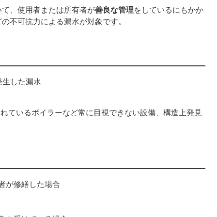
いて、使用者または所有者が
善良な管理
をしているにもかか
どの不可抗力による漏水が対象です。
発生した漏水
されているボイラーなど常に目視できない設備、構造上発見
者が修繕した場合