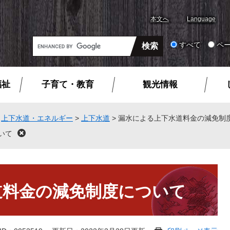
本文へ
Language
G
すべて
ペ
o
o
g
福祉
子育て・教育
観光情報
l
e
カ
>
上下水道・エネルギー
>
上下水道
>
漏水による上下水道料金の減免制
ス
いて
閉
タ
じ
る
ム
検
索
道料金の減免制度について