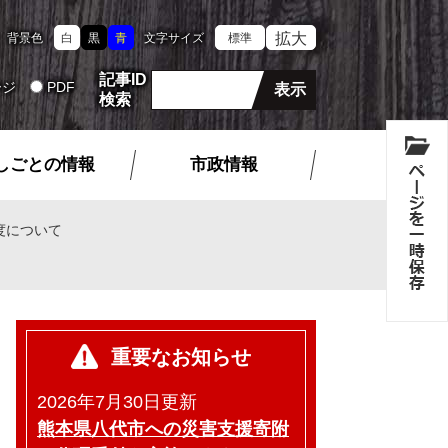
拡大
背景色
白
黒
青
文字サイズ
標準
記事ID
ージ
PDF
検索
しごとの情報
市政情報
度について
重要なお知らせ
2026年7月30日更新
熊本県八代市への災害支援寄附