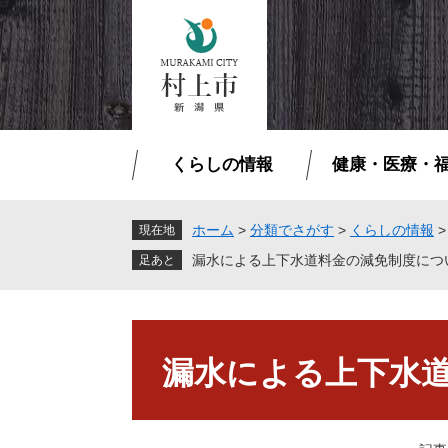
ペ
メ
ー
ニ
ジ
ュ
の
ー
先
を
頭
飛
で
ば
くらしの情報
健康・医療・
す
し
。
て
本
ホーム
>
分類でさがす
>
くらしの情報
現在地
文
漏水による上下水道料金の減免制度につ
へ
本
文
漏水による上下水