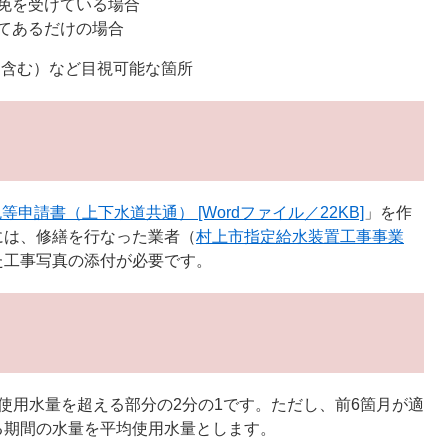
免を受けている場合
てあるだけの場合
ク含む）など目視可能な箇所
申請書（上下水道共通） [Wordファイル／22KB]
」を作
には、修繕を行なった業者（
村上市指定給水装置工事事業
た工事写真の添付が必要です。
使用水量を超える部分の2分の1です。ただし、前6箇月が適
る期間の水量を平均使用水量とします。