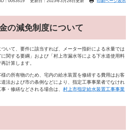
D：0053519
更新日：2023年3月28日更新
印刷ページ表示
金の減免制度について
について、要件に該当すれば、メーター指針による水量では
どに関する要綱」および「村上市漏水等による下水道使用料
で再計算します。
客様の所有物のため、宅内の給水装置を修繕する費用はお客
水道法および市の条例などにより、指定工事事業者でなけれ
工事・修繕などされる場合は、
村上市指定給水装置工事事業