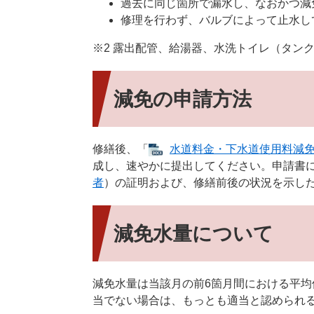
過去に同じ箇所で漏水し、なおかつ減
修理を行わず、バルブによって止水し
※2 露出配管、給湯器、水洗トイレ（タン
減免の申請方法
修繕後、「
水道料金・下水道使用料減免等
成し、速やかに提出してください。申請書
者
）の証明および、修繕前後の状況を示し
減免水量について
減免水量は当該月の前6箇月間における平均
当でない場合は、もっとも適当と認められ