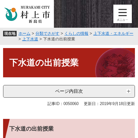
ペ
メ
ー
ニ
ジ
ュ
の
ー
先
を
ホーム
>
分類でさがす
>
くらしの情報
>
上下水道・エネルギー
現在地
頭
飛
>
上下水道
>
下水道の出前授業
で
ば
す
し
本
。
て
文
下水道の出前授業
本
文
へ
ページ内目次
記事ID：0050060
更新日：2019年9月18日更新
下水道の出前授業