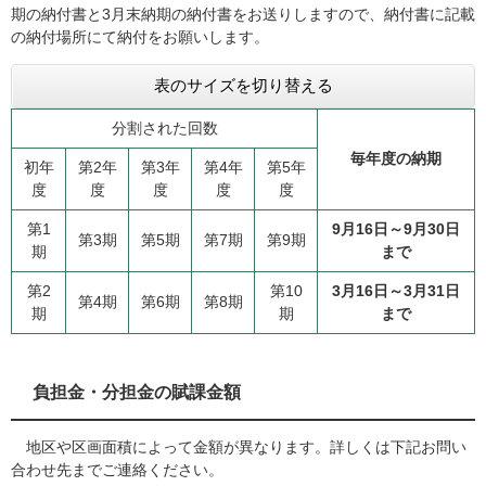
期の納付書と3月末納期の納付書をお送りしますので、納付書に記載
の納付場所にて納付をお願いします。
表のサイズを切り替える
分割された回数
毎年度の納期
初年
第2年
第3年
第4年
第5年
度
度
度
度
度
第1
9月16日～9月30日
第3期
第5期
第7期
第9期
期
まで
第2
第10
3月16日～3月31日
第4期
第6期
第8期
期
期
まで
負担金・分担金の賦課金額
地区や区画面積によって金額が異なります。詳しくは下記お問い
合わせ先までご連絡ください。