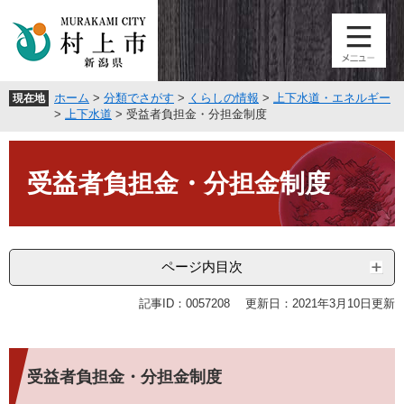
ペ
メ
ー
ニ
ジ
ュ
の
ー
先
を
ホーム
>
分類でさがす
>
くらしの情報
>
上下水道・エネルギー
現在地
頭
飛
>
上下水道
>
受益者負担金・分担金制度
で
ば
す
し
本
。
て
文
受益者負担金・分担金制度
本
文
へ
ページ内目次
記事ID：0057208
更新日：2021年3月10日更新
受益者負担金・分担金制度