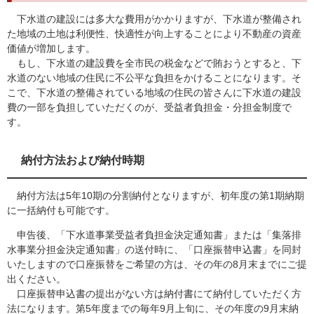
下水道の建設には多大な費用がかかりますが、下水道が整備され
た地域の土地は利便性、快適性が向上することにより不動産の資産
価値が増加します。
もし、下水道の建設費を全市民の税金などで賄おうとすると、下
水道のない地域の住民に不公平な負担をかけることになります。そ
こで、下水道の整備されている地域の住民の皆さんに下水道の建設
費の一部を負担していただくのが、受益者負担金・分担金制度で
す。
納付方法および納付時期
納付方法は5年10期の分割納付となりますが、初年度の第1期納期
に一括納付も可能です。
申告後、「下水道事業受益者負担金決定通知書」または「集落排
水事業分担金決定通知書」の送付時に、「口座振替申込書」を同封
いたしますので口座振替をご希望の方は、その年の8月末までにご提
出ください。
口座振替申込書の提出がない方は納付書にて納付していただく方
法になります。第5年度までの毎年9月上旬に、その年度の9月末納