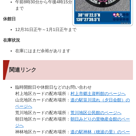
午前8時30分から午後4時15分
まで
休館日
12月31日正午～1月1日正午まで
在庫状況
在庫にはまだ余裕があります
関連リンク
臨時開館日や休館日などのお問い合わせ
村上地区カードの配布場所：
村上市郷土資料館のページへ
山北地区カードの配布場所：
道の駅笹川流れ（夕日会館）の
ページへ
荒川地区カードの配布場所：
荒川地区公民館のページへ
朝日地区カードの配布場所：
朝日みどりの里物産会館のペー
ジへ
神林地区カードの配布場所：
道の駅神林（穂波の里）のペー