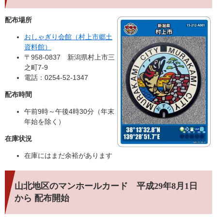
配布場所
おしゃぎり会館（村上市郷土
資料館）
〒958-0837 新潟県村上市三
之町7-9
電話：0254-52-1347
配布時間
午前9時～午後4時30分（年末
年始を除く）
在庫状況
在庫にはまだ余裕があります
山北地区のマンホールカード 平成29年8月1日
から 配布開始