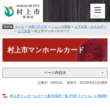
ペ
メ
ー
ニ
ジ
ュ
の
ー
先
を
ホーム
>
分類でさがす
>
くらしの情報
>
上下水道・エネルギー
現在地
頭
飛
>
上下水道
>
村上市マンホールカード
で
ば
す
し
本
。
て
文
村上市マンホールカード
本
文
へ
ページ内目次
記事ID：0055181
更新日：2022年9月12日更新
村上市マンホールカード配布場所一覧 [PDFファイル／1.98MB]