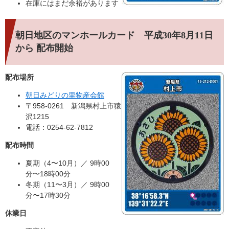
在庫にはまだ余裕があります
朝日地区のマンホールカード 平成30年8月11日
から 配布開始
配布場所
朝日みどりの里物産会館
〒958-0261 新潟県村上市猿
沢1215
電話：0254-62-7812
配布時間
夏期（4〜10月）／ 9時00
分〜18時00分
冬期（11〜3月）／ 9時00
分〜17時30分
休業日