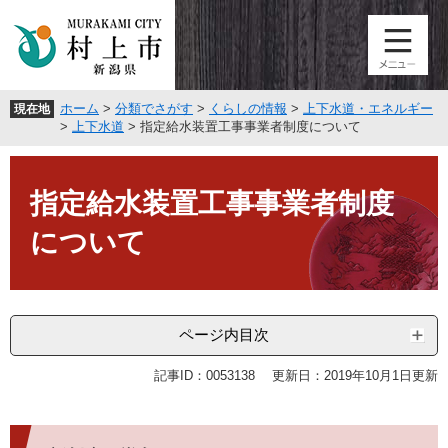
ペ
メ
ー
ニ
ジ
ュ
の
ー
先
を
ホーム
>
分類でさがす
>
くらしの情報
>
上下水道・エネルギー
現在地
頭
飛
>
上下水道
>
指定給水装置工事事業者制度について
で
ば
す
し
本
。
て
文
指定給水装置工事事業者制度
本
文
について
へ
ページ内目次
記事ID：0053138
更新日：2019年10月1日更新