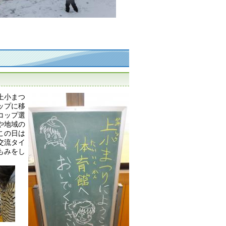
上小まつ
ップに移
コップ選
や地域の
この日は
交流タイ
もみをし