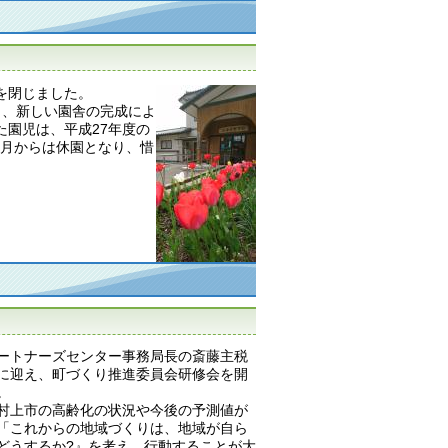
幕を閉じました。
0月、新しい園舎の完成によ
園児は、平成27年度の
4月からは休園となり、惜
ートナーズセンター事務局長の斎藤主税
に迎え、町づくり推進委員会研修会を開
。
村上市の高齢化の状況や今後の予測値が
「これからの地域づくりは、地域が自ら
どうするか?』を考え、行動することが大