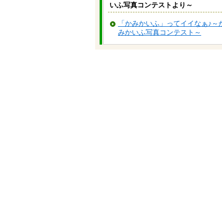
いふ写真コンテストより～
「かみかいふ」ってイイなぁ♪～
みかいふ写真コンテスト～