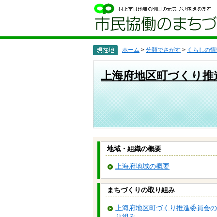
ペ
メ
ー
ニ
ジ
ュ
の
ー
先
を
頭
飛
ホーム
>
分類でさがす
>
くらしの情
で
ば
す
し
上海府地区町づくり推
。
て
本
文
へ
地域・組織の概要
上海府地域の概要
まちづくりの取り組み
上海府地区町づくり推進委員会の
り組み