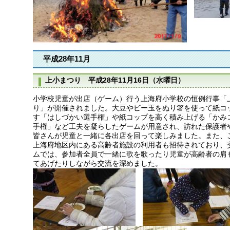
平成28年11月
上小まつり 平成28年11月16日（水曜日）
小学校児童が出店（ゲーム）行う上海府小学校の恒例行事「
り」が開催されました。大豆やビー玉をぬり箸を使って紙コ
す「はしづかい選手権」や紙コップを高く積み上げる「かみ
手権」など工夫を凝らしたゲームが用意され、訪れた保護者
皆さんが児童と一緒に各出店を回って楽しみました。また、
上海府地区内にある高齢者施設の利用者も招待されており、
ムでは、参加者全員で一緒に歌を歌ったり児童が高齢者の肩
てあげたりしながら交流を深めました。