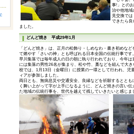
事!」との
治や他地域
か
見交換では
できたら良
ました。
どんど焼き 平成29年1月
「どんど焼き」は、正月の松飾り・しめなわ・書き初めなど
て燃やす「さいの神」とも呼ばれる日本全国の伝統行事です
早川集落では毎年成人の日の朝に執り行われており、今年は
には集落の男性26名が集まり、松や竹、藁などを組んで大
校では、1月13日（金曜日）に授業の一環として行われ、児
ィアが参加しました。
両日とも、無病息災や交通安全、良縁などを祈願するととも
く舞い上がって字が上手になるように、どんど焼きの言い伝
た地域の伝統行事を、世代を越えて残していきたいと感じま