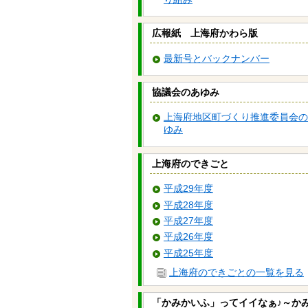
広報紙 上海府かわら版
最新号とバックナンバー
協議会のあゆみ
上海府地区町づくり推進委員会の
ゆみ
上海府のできごと
平成29年度
平成28年度
平成27年度
平成26年度
平成25年度
上海府のできごとの一覧を見る
「かみかいふ」ってイイなぁ♪～か