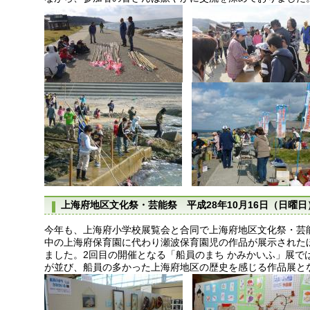
上海府地区文化祭・芸能祭 平成28年10月16日（日曜日
今年も、上海府小学校展覧会と合同で上海府地区文化祭・芸
中の上海府保育園に代わり瀬波保育園児の作品が展示された
ました。2回目の開催となる「船員のまち かみかいふ」展で
が並び、船員の多かった上海府地区の歴史を感じる作品展と