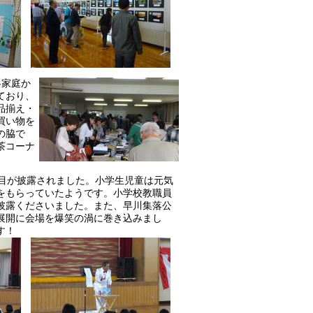
各家庭か
ており、
品揃え・
買い物を
の脇で
茶コーナ
演目が披露されました。小学生児童は元気
をもらっていたようです。小学校教職員
披露くださいました。また、早川集落公
展開に会場を爆笑の渦に巻き込みまし
す！