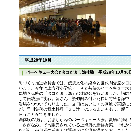
平成28年10月
バーベキュー大会&タコだまし漁体験 平成28年10月30
町づくり推進委員会では、伝統文化の継承と世代間交流を目
います。今年は上海府小学校ＰＴＡと共催のバーベキュー大
に地区伝統の「タコだまし漁」の体験会を行いました。講師
して伝統漁に挑戦。皆さん、疑似餌の付いた長い竹竿を海中
岩場をつついておりました。当日はあいにくの高波で実際に
が、早川集落の郷土料理「タコ汁」のふるまいもあり、親子
らうことができました。
漁体験の後は、おまちかねのバーベキュー大会。夏場に獲れ
「さざなみ」でも販売されている上海府の新鮮野菜、それか
ながら、参加者の皆さんは賑やかに交流を深めておりました