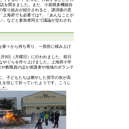
お話を聞きました。また、小規模多機能自
の取り組みが紹介されると、講演後の意
「上海府でも必要では?」「あんなことが
い」などと参加者同士で議論が交わされ
を家々から持ち寄り、一箇所に積み上げ
。
1月9日（月曜日）に行われました。前日
きなやぐらを作り上げました。上海府小学
童や教職員のほか保護者や地域のボランテ
に、子どもたちは燃やした習字の灰が高
えを信じて祈っていたようです。こうし
した。