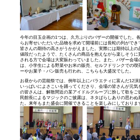
今年の目玉企画の1つは、久方ぶりのバザーの開催でした。
らお寄せいただいた品物を求めて開場前には長蛇の列ができ
皆さんの期待の高さがうかがえました。実際には期待以上の
値段だったようで、たくさんの商品を抱えながら楽しそうに
される方で会場は大変賑わっていました。また、バザー会場
は、小学生による野菜やお米の販売、セルフドリンクでの喫
ーやお菓子・パン販売も行われ、こちらも大盛況でした。
お昼からの芸能祭では、例年以上にバラエティに富んだ12
いっぱいによさこいを踊ってくださり、会場の皆さんが元気
の皆さんは、解散間近の某アイドルグループに扮して歌をご
民館長によるマジックのご披露は、ネタばらしありの思わぬ
た。来年もまた盛会に開催できることを楽しみにしておりま