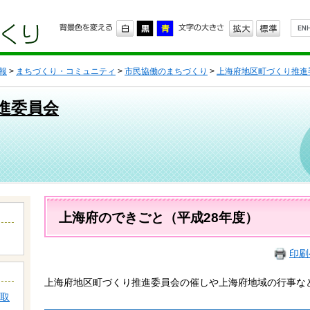
G
o
o
g
l
報
>
まちづくり・コミュニティ
>
市民協働のまちづくり
>
上海府地区町づくり推進
e
カ
ス
進委員会
タ
ム
検
索
本
文
上海府のできごと（平成28年度）
印刷
上海府地区町づくり推進委員会の催しや上海府地域の行事な
取