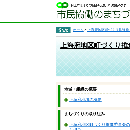
ペ
メ
ー
ニ
ジ
ュ
の
ー
先
を
頭
飛
ホーム
>
上海府地区町づくり推進委
で
ば
す
し
上海府地区町づくり推
。
て
本
文
へ
地域・組織の概要
上海府地域の概要
まちづくりの取り組み
上海府地区町づくり推進委員会の
り組み