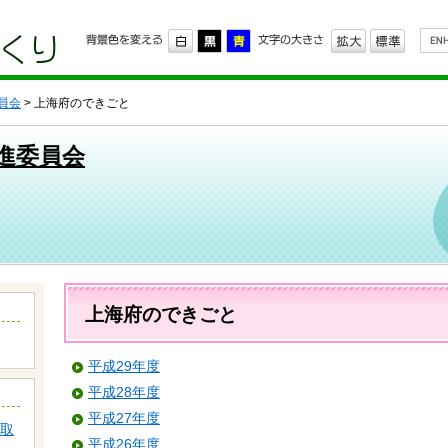
G
o
o
g
l
員会
> 上海府のできごと
e
カ
ス
進委員会
タ
ム
検
索
本
文
上海府のできごと
平成29年度
平成28年度
平成27年度
取
平成26年度