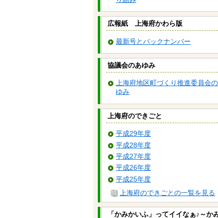
広報紙 上海府かわら版
最新号とバックナンバー
協議会のあゆみ
上海府地区町づくり推進委員会の
ゆみ
上海府のできごと
平成29年度
平成28年度
平成27年度
平成26年度
平成25年度
上海府のできごとの一覧を見る
「かみかいふ」ってイイなぁ♪～か