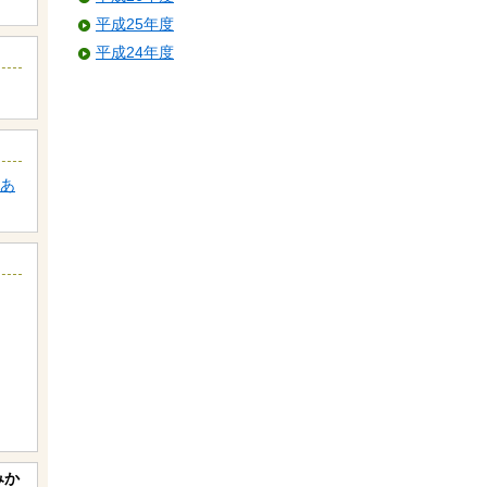
平成25年度
平成24年度
あ
みか