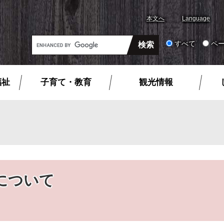
本文へ
Language
G
すべて
ペ
o
o
g
福祉
子育て・教育
観光情報
l
e
カ
ス
タ
ム
検
索
について