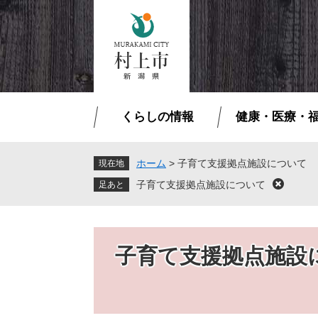
ペ
メ
ー
ニ
ジ
ュ
の
ー
先
を
頭
飛
で
ば
くらしの情報
健康・医療・
す
し
。
て
本
ホーム
>
子育て支援拠点施設について
現在地
文
子育て支援拠点施設について
閉
へ
じ
る
子育て支援拠点施設