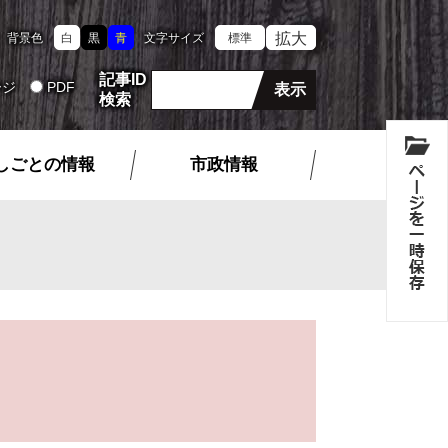
拡大
背景色
白
黒
青
文字サイズ
標準
記事ID
ージ
PDF
検索
しごとの情報
市政情報