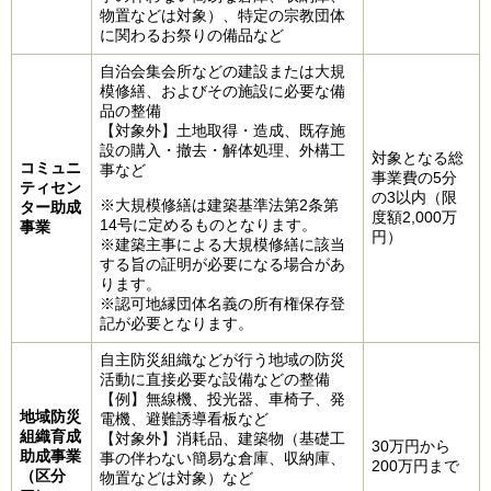
物置などは対象）、特定の宗教団体
に関わるお祭りの備品など
自治会集会所などの建設または大規
模修繕、およびその施設に必要な備
品の整備
【対象外】土地取得・造成、既存施
設の購入・撤去・解体処理、外構工
対象となる総
コミュニ
事など
事業費の5分
ティセン
の3以内（限
※大規模修繕は建築基準法第2条第
ター助成
度額2,000万
14号に定めるものとなります。
事業
円）
※建築主事による大規模修繕に該当
する旨の証明が必要になる場合があ
ります。
※認可地縁団体名義の所有権保存登
記が必要となります。
自主防災組織などが行う地域の防災
活動に直接必要な設備などの整備
【例】無線機、投光器、車椅子、発
地域防災
電機、避難誘導看板など
組織育成
【対象外】消耗品、建築物（基礎工
30万円から
助成事業
事の伴わない簡易な倉庫、収納庫、
200万円まで
（区分
物置などは対象）など