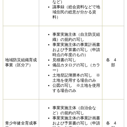
など）
議事録（総会資料などで地
域住民の総意が分かる資
料）
事業実施主体（自主防災組
織）の規約の写し
事業実施主体の事業計画書
および予算書の写し（申請
時点の年度のもの）
地域防災組織育成
見積書の写し
各 4
事業（区分ア）
備品カタログの写し（カラ
部
ー）
土地登記簿謄本の写し ※
土地を使用する場合のみ
公図の写し ※土地を使用
する場合のみ
事業実施主体（自治会な
ど）の規約の写し
事業実施主体の事業計画書
青少年健全育成事
および予算書の写し（申請
各 4