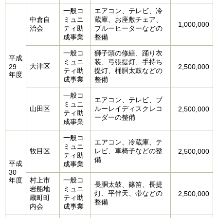
一般コ
エアコン、テレビ、冷
中倉自
ミュニ
蔵庫、お座敷チェア、
1,000,000
治会
ティ助
ブルーヒーターなどの
成事業
整備
一般コ
獅子頭の修繕、踊り衣
平成
ミュニ
装、弓張提灯、手持ち
大津区
29
2,500,000
ティ助
提灯、桶胴太鼓などの
年度
成事業
整備
一般コ
エアコン、テレビ、ブ
ミュニ
山田区
ルーレイディスクレコ
2,500,000
ティ助
ーダーの整備
成事業
一般コ
エアコン、冷蔵庫、テ
ミュニ
牧目区
レビ、車椅子などの整
2,500,000
ティ助
備
平成
成事業
30
年度
村上市
一般コ
長胴太鼓、篠笛、長提
岩船地
ミュニ
灯、平伴天、帯などの
2,500,000
蔵町町
ティ助
整備
内会
成事業