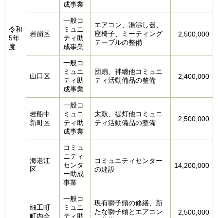
成事業
一般コ
エアコン、湯沸し器、
令和
ミュニ
岩崩区
座椅子、ミーティング
2,500,000
5年
ティ助
テーブルの整備
度
成事業
一般コ
ミュニ
団扇、袢纏他コミュニ
山口区
2,400,000
ティ助
ティ活動備品の整備
成事業
一般コ
岩船中
ミュニ
太鼓、提灯他コミュニ
2,500,000
新町区
ティ助
ティ活動備品の整備
成事業
コミュ
ニティ
海老江
コミュニティセンター
センタ
14,200,000
区
の建設
ー助成
事業
一般コ
現有獅子頭の修繕、新
細工町
ミュニ
たな獅子頭とエアコン
2,500,000
町内会
ティ助