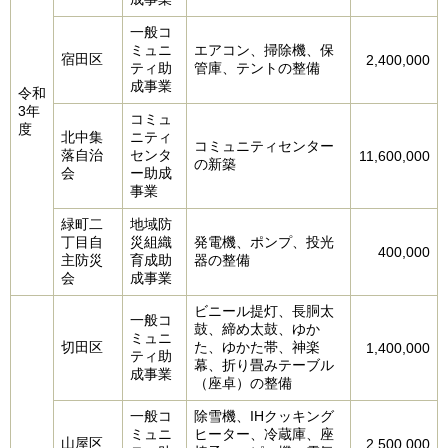
一般コ
ミュニ
エアコン、掃除機、保
宿田区
2,400,000
ティ助
管庫、テントの整備
成事業
令和
3年
コミュ
度
北中集
ニティ
コミュニティセンター
落自治
センタ
11,600,000
の新築
会
ー助成
事業
緑町二
地域防
丁目自
災組織
発電機、ポンプ、投光
400,000
主防災
育成助
器の整備
会
成事業
ビニール提灯、長胴太
一般コ
鼓、締め太鼓、ゆか
ミュニ
切田区
た、ゆかた帯、神楽
1,400,000
ティ助
幕、折り畳みテーブル
成事業
（座卓）の整備
一般コ
除雪機、IHクッキング
ミュニ
ヒーター、冷蔵庫、座
山屋区
2,500,000