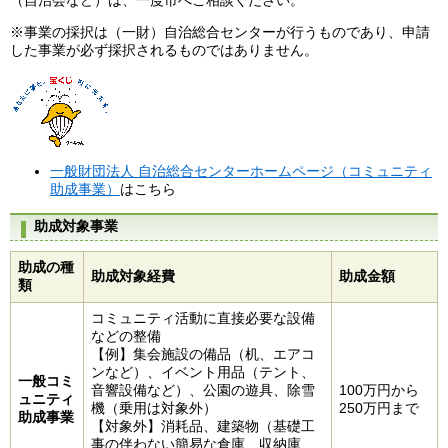
※事業の採択は（一財）自治総合センターが行うものであり、申請
した事業が必ず採択されるものではありません。
一般財団法人 自治総合センターホームページ（コミュニティ
助成事業）
はこちら
助成対象事業
助成の種
助成対象経費
助成金額
類
コミュニティ活動に直接必要な設備
などの整備
【例】集会施設の備品（机、エアコ
ンなど）、イベント用品（テント、
一般コミ
音響設備など）、公園の遊具、除雪
100万円から
ュニティ
機（乗用は対象外）
250万円まで
助成事業
【対象外】消耗品、建築物（基礎工
事の伴わない簡易な倉庫、収納庫、