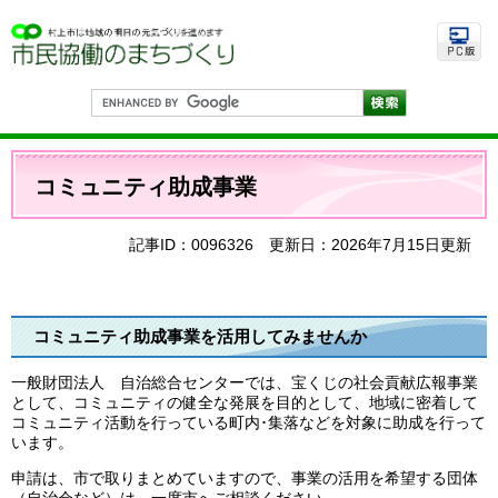
ペ
メ
ー
ニ
ジ
ュ
の
ー
先
を
G
頭
飛
o
で
ば
o
す
し
g
本
。
て
l
文
コミュニティ助成事業
e
本
カ
文
ス
へ
タ
記事ID：0096326
更新日：2026年7月15日更新
ム
検
索
コミュニティ助成事業を活用してみませんか
一般財団法人 自治総合センターでは、宝くじの社会貢献広報事業
として、コミュニティの健全な発展を目的として、地域に密着して
コミュニティ活動を行っている町内･集落などを対象に助成を行って
います。
申請は、市で取りまとめていますので、事業の活用を希望する団体
（自治会など）は、一度市へご相談ください。