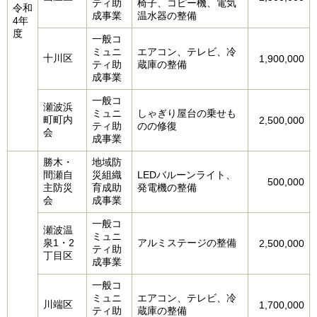
ティ助
椅子、コピー機、電気
令和
成事業
温水器の整備
4年
度
一般コ
ミュニ
エアコン、テレビ、冷
十川区
1,900,000
ティ助
蔵庫の整備
成事業
一般コ
瀬波浜
ミュニ
しゃぎり屋台の乗せも
町町内
2,500,000
ティ助
のの修復
会
成事業
勝木・
地域防
間瀬自
災組織
LEDバルーンライト、
500,000
主防災
育成助
発電機の整備
会
成事業
一般コ
瀬波温
ミュニ
泉1・2
アルミステージの整備
2,500,000
ティ助
丁目区
成事業
一般コ
ミュニ
エアコン、テレビ、冷
川端区
1,700,000
ティ助
蔵庫の整備