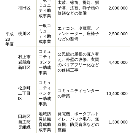
太鼓、篠笛、提灯、獅
ミュニ
福田区
子幕、法被、獅子頭の
2,000,000
ティ助
修繕などの整備
成事業
一般コ
エアコン、冷蔵庫、フ
ミュニ
桃川区
ァンヒーター、座椅子
平成
2,500,000
ティ助
などの整備
28
成事業
年度
コミュ
公民館の屋根の葺き替
村上市
ニティ
え、外壁の改修、玄関
岩船縦
センタ
4,400,000
のバリアフリー化など
新町区
ー助成
の修繕工事
事業
コミュ
松原町
ニティ
コミュニティセンター
二丁目
センタ
10,400,000
の新築
区
ー助成
事業
地域防
発電機、ポータブルト
田島区
災組織
イレ、パック毛布、無
自主防
1,300,000
育成助
線機、防災倉庫などの
災組織
成事業
整備