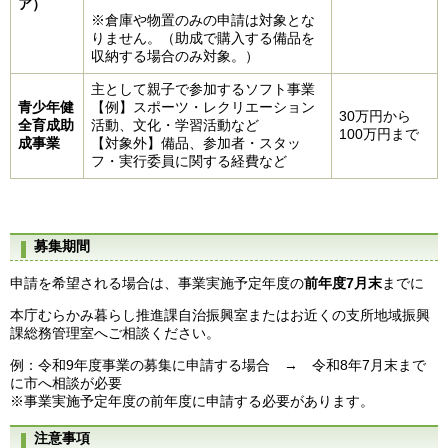
ア）
※倉庫や物置のみの申請は対象とな
りません。（助成で購入する備品を
収納する場合のみ対象。）
主として親子で参加するソフト事業
青少年健
【例】スポーツ・レクリエーション
30万円から
全育成助
活動、文化・学習活動など
100万円まで
成事業
【対象外】備品、参加者・スタッ
フ・実行委員に関する経費など
募集期間
申請を希望される場合は、事業実施予定年度の
前年度7月末
までに
本庁むらかみ暮らし推進課自治振興室またはお近くの支所地域振興
課総務管理室へご相談ください。
例：令和9年度事業の募集に申請する場合 → 令和8年7月末まで
に市へ相談が必要
※事業実施予定年度の前年度に申請する必要があります。
注意事項