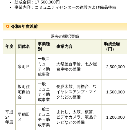
助成金額：17,500,000円
事業内容：コミュニティセンターの建設および備品整備
令和6年度以前
過去の採択実績
事業種
助成金額
年度
団体名
事業内容
別
（円）
一般コ
ミュニ
大祭屋台車輪、七夕屋
泉町区
2,500,000
ティ助
台車輪の整備
成事業
一般コ
坂町住
長胴太鼓、同櫓台、ワ
ミュニ
宅自治
イヤレスアンプ・マイ
1,500,000
ティ助
会
クなどの整備
成事業
一般コ
まわし、太鼓、横笛、
平成
早稲田
ミュニ
ビデオカメラ、液晶テ
24
1,200,000
区
ティ助
年度
レビなどの整備
成事業