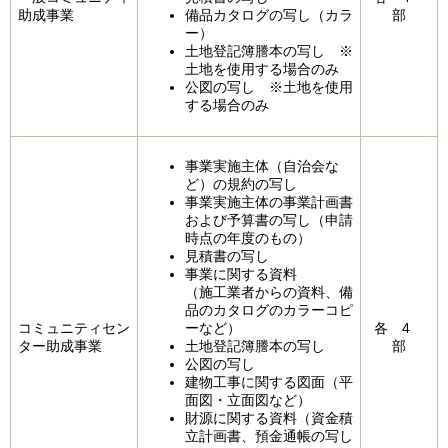
助成事業
備品カタログの写し（カラ
部
ー）
土地登記簿謄本の写し ※
土地を使用する場合のみ
公図の写し ※土地を使用
する場合のみ
事業実施主体（自治会な
ど）の規約の写し
事業実施主体の事業計画書
および予算書の写し（申請
時点の年度のもの）
見積書の写し
事業に関する資料
（施工業者からの資料、備
品のカタログのカラーコピ
コミュニティセン
ーなど）
各 4
ター助成事業
土地登記簿謄本の写し
部
公図の写し
建物工事に関する図面（平
面図・立面図など）
財源に関する資料（資金積
立計画書、預金通帳の写し