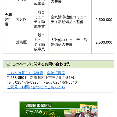
の整備
成事業
一般コ
令和
ミュニ
空気清浄機他コミュニ
6年
大関区
2,500,000
ティ助
ティ活動備品の整備
度
成事業
一般コ
ミュニ
太鼓他コミュニティ活
荒島区
2,500,000
ティ助
動備品の整備
成事業
このページに関するお問い合わせ先
むらかみ暮らし推進課
自治振興室
〒958‐8501
新潟県村上市三之町1番1号
Tel：0254‐75‐8926
Fax：0254-53-3840
ご意見・お問い合わせはこちらから