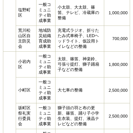
一般コ
小太鼓、大太鼓、篠
塩野町
ミュニ
笛、テレビ、冷蔵庫の
1,000,000
区
ティ助
整備
成事業
荒川松
地域防
充電式ラジオ、折りた
山区自
災組織
たみ式車椅子、LEDヘ
700,000
主防災
育成助
ッドライト、仮設用ト
会
成事業
イレなどの整備
一般コ
太鼓、篠笛、神楽鈴、
小岩内
ミュニ
弓張り提灯、獅子踊扇
1,800,000
区
ティ助
子などの整備
成事業
一般コ
ミュニ
小町区
大七車の整備
2,500,000
ティ助
成事業
坂町区
一般コ
獅子頭の羽と布の更
祭礼実
ミュニ
新、篠笛、踊り子小学
2,500,000
行委員
ティ助
生衣装、提灯、液晶テ
会
成事業
レビなどの整備