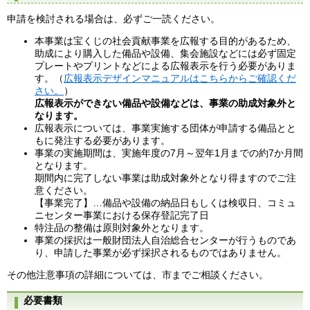
申請を検討される場合は、必ずご一読ください。
本事業は宝くじの社会貢献事業を広報する目的があるため、
助成により購入した備品や設備、集会施設などには必ず固定
プレートやプリントなどによる広報表示を行う必要がありま
す。（
広報表示デザインマニュアルはこちらからご確認くだ
さい。
）
広報表示ができない備品や設備などは、事業の助成対象外と
なります。
広報表示については、事業実施する団体が申請する備品とと
もに発注する必要があります。
事業の実施期間は、実施年度の7月～翌年1月までの約7か月間
となります。
期間内に完了しない事業は助成対象外となり得ますのでご注
意ください。
【事業完了】…備品や設備の納品日もしくは検収日、コミュ
ニセンター事業における保存登記完了日
特注品の整備は原則対象外となります。
事業の採択は一般財団法人自治総合センターが行うものであ
り、申請した事業が必ず採択されるものではありません。
その他注意事項の詳細については、市までご相談ください。
必要書類