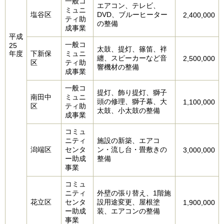
一般コ
エアコン、テレビ、
ミュニ
塩谷区
DVD、ブルーヒーター
2,400,000
ティ助
の整備
成事業
平成
一般コ
25
太鼓、提灯、篠笛、袢
年度
下新保
ミュニ
纏、スピーカーなど音
2,500,000
区
ティ助
響機材の整備
成事業
一般コ
提灯、飾り提灯、獅子
南田中
ミュニ
頭の修理、獅子幕、大
1,100,000
区
ティ助
太鼓、小太鼓の整備
成事業
コミュ
ニティ
施設の新築、エアコ
潟端区
センタ
ン・流し台・畳敷きの
3,000,000
ー助成
整備
事業
コミュ
ニティ
外壁の張り替え、1階施
花立区
センタ
設用途変更、屋根塗
1,900,000
ー助成
装、エアコンの整備
事業