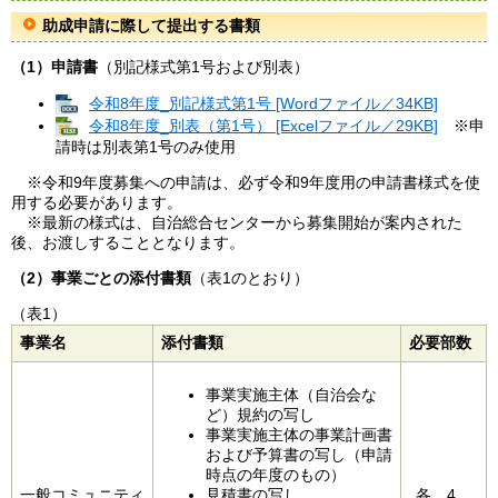
助成申請に際して提出する書類
（1）申請書
（別記様式第1号および別表）
令和8年度_別記様式第1号 [Wordファイル／34KB]
令和8年度_別表（第1号） [Excelファイル／29KB]
※申
請時は別表第1号のみ使用
※令和9年度募集への申請は、必ず令和9年度用の申請書様式を使
用する必要があります。
※最新の様式は、自治総合センターから募集開始が案内された
後、お渡しすることとなります。
（2）事業ごとの添付書類
（表1のとおり）
（表1）
事業名
添付書類
必要部数
事業実施主体（自治会な
ど）規約の写し
事業実施主体の事業計画書
および予算書の写し（申請
時点の年度のもの）
一般コミュニティ
見積書の写し
各 4