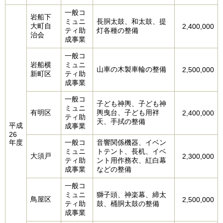
一般コ
岩船下
ミュニ
長胴太鼓、和太鼓、提
大町自
2,400,000
ティ助
灯各種の整備
治会
成事業
一般コ
岩船横
ミュニ
山車の木製車輪の整備
2,500,000
新町区
ティ助
成事業
一般コ
子ども神輿、子ども神
ミュニ
有明区
輿曳台、子ども用袢
2,400,000
ティ助
天、手拭の整備
平成
成事業
26
年度
一般コ
音響関係機器、イベン
ミュニ
トテント、長机、イベ
大須戸
2,300,000
ティ助
ント用作務衣、紅白幕
成事業
などの整備
一般コ
ミュニ
獅子頭、神楽幕、締太
鳥屋区
2,500,000
ティ助
鼓、桶胴太鼓の整備
成事業