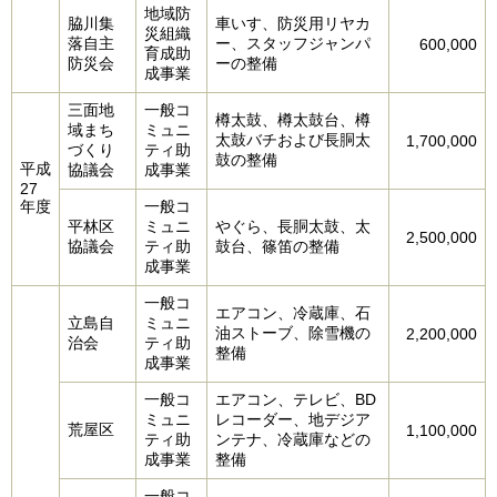
地域防
脇川集
車いす、防災用リヤカ
災組織
落自主
ー、スタッフジャンパ
600,000
育成助
防災会
ーの整備
成事業
三面地
一般コ
樽太鼓、樽太鼓台、樽
域まち
ミュニ
太鼓バチおよび長胴太
1,700,000
づくり
ティ助
鼓の整備
平成
協議会
成事業
27
年度
一般コ
平林区
ミュニ
やぐら、長胴太鼓、太
2,500,000
協議会
ティ助
鼓台、篠笛の整備
成事業
一般コ
エアコン、冷蔵庫、石
立島自
ミュニ
油ストーブ、除雪機の
2,200,000
治会
ティ助
整備
成事業
一般コ
エアコン、テレビ、BD
ミュニ
レコーダー、地デジア
荒屋区
1,100,000
ティ助
ンテナ、冷蔵庫などの
成事業
整備
一般コ