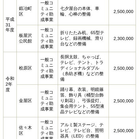
一般コ
鍛冶町
ミュニ
七夕屋台の本体、車
2,500,000
区
ティ助
輪、心棒の整備
平成
成事業
31
年度
一般コ
折りたたみ机、65型テ
板屋沢
ミュニ
レビ、録画機械、滑り
2,300,000
公民館
ティ助
台などの整備
成事業
長胴太鼓、ちゃっぱ、
一般コ
テレビ、テント、トラ
ミュニ
桧原区
ディショナルダブル
2,500,000
ティ助
（糸紡ぎ機）などの整
成事業
令和
備
2年
踊り幕、衣装、明鏡篠
度
一般コ
笛、飾り具（桶型台飾
ミュニ
金屋区
り刺花）、弓張提灯、
2,500,000
ティ助
集会用テント、55型液
成事業
晶テレビなどの整備
一般コ
アルミ製ステージ、テ
佐々木
ミュニ
レビ、テレビ台、照明
2,500,000
区
ティ助
器具（LED）の整備
成事業