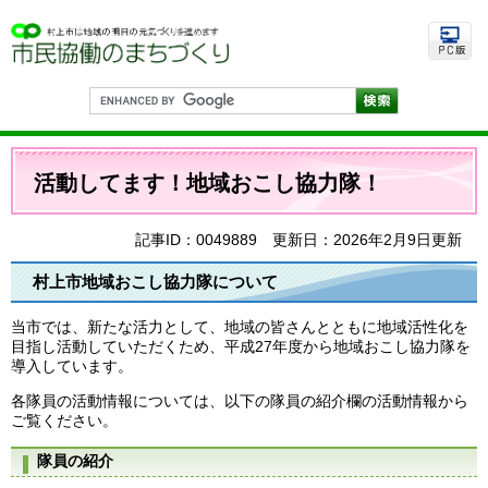
ペ
メ
ー
ニ
ジ
ュ
の
ー
先
を
G
頭
飛
o
で
ば
o
す
し
g
本
。
て
l
文
活動してます！地域おこし協力隊！
e
本
カ
文
ス
へ
タ
記事ID：0049889
更新日：2026年2月9日更新
ム
検
村上市地域おこし協力隊について
索
当市では、新たな活力として、地域の皆さんとともに地域活性化を
目指し活動していただくため、平成27年度から地域おこし協力隊を
導入しています。
各隊員の活動情報については、以下の隊員の紹介欄の活動情報から
ご覧ください。
隊員の紹介