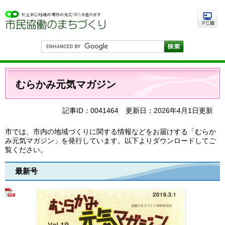
ペ
メ
ー
ニ
ジ
ュ
の
ー
先
を
G
頭
飛
o
で
ば
o
す
し
g
本
。
て
l
文
むらかみ元気マガジン
e
本
カ
文
ス
へ
タ
記事ID：0041464
更新日：2026年4月1日更新
ム
検
市では、市内の地域づくりに関する情報などをお届けする「むらか
索
み元気マガジン」を発行しています。以下よりダウンロードしてご
覧ください。
最新号