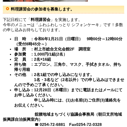
料理講習会の参加者を募集します。
下記日程にて「
料理講習会
」を実施します。
今年のメニューは「ふわふわしっとり シフォンケーキ」です！多数
の申し込みお待ちしております。
日 時 ：令和6年1月21日（日曜日） 9時00分～12時00分
（受付8時45分～）
場 所 ：村上市総合文化会館2F 調理室
参加費 ：1,000円/1組(2名）
定 員 ：2名×16組
持ち物 ：エプロン、三角巾、マスク、手拭きタオル、持ち
帰り用箱
その他 ：2名1組での申し込みになります。
1名・3名など（2名以外）での申し込みはできませ
んので予めご了承ください。
申し込み：12月28日（木曜日）までに電話またはメールにて
お申し込みください。
申し込み時には、(1)お名前(2)ご住所(3)連絡先を
お伝えください。
舘腰地域まちづくり協議会事務局（朝日支所地域
振興課自治振興室内）
☎ 0254-72-6881 Fax0254-72-0328