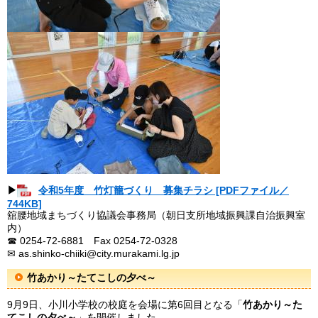
▶
令和5年度 竹灯籠づくり 募集チラシ [PDFファイル／
744KB]
舘腰地域まちづくり協議会事務局（朝日支所地域振興課自治振興室
内）
☎ 0254-72-6881 Fax 0254-72-0328
✉ as.shinko-chiiki@city.murakami.lg.jp
竹あかり～たてこしの夕べ～
9月9日、小川小学校の校庭を会場に第6回目となる「
竹あかり～た
てこしの夕べ～
」を開催しました。