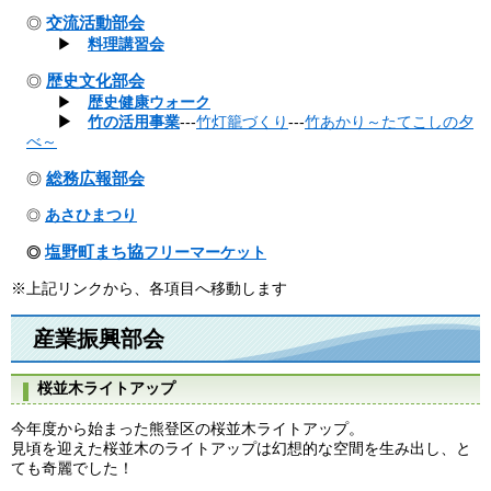
交流活動部会
◎
▶
料理講習会
歴史文化部会
◎
▶
歴史健康ウォーク
▶
竹の活用事業
---
竹灯籠づくり
---
竹あかり～たてこしの夕
べ～
総務広報部会
◎
あさひまつり
◎
塩野町まち協
フリーマーケット
◎
※上記リンクから、各項目へ移動します
産業振興部会
桜並木ライトアップ
今年度から始まった熊登区の桜並木ライトアップ。
見頃を迎えた桜並木のライトアップは幻想的な空間を生み出し、と
ても奇麗でした！