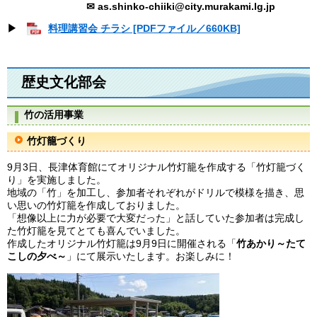
✉
as.shinko-chiiki@city.murakami.lg.jp
▶
料理講習会 チラシ [PDFファイル／660KB]
歴史文化部会
竹の活用事業
竹灯籠づくり
9月3日、長津体育館にてオリジナル竹灯籠を作成する「竹灯籠づく
り」を実施しました。
​地域の「竹」を加工し、参加者それぞれがドリルで模様を描き、思
い思いの竹灯籠を作成しておりました。
「想像以上に力が必要で大変だった」と話していた参加者は完成し
た竹灯籠を見てとても喜んでいました。
作成したオリジナル竹灯籠は9月9日に開催される「
竹あかり～たて
こしの夕べ～
」にて展示いたします。お楽しみに！