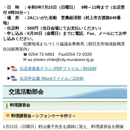
・日 時 ：令和5年7月23日（日曜日） 9時～11時まで（出店受
付 8時30分～）
・場 所 ：JAにいがた岩船 営農経済部（村上市古渡路648番
地）
・出店料 ：500円（当日会場にてお支払いください）
・申し込み：6月30日（金曜日）までに電話、Fax、メールにてお申
し込みください。
舘腰地域まちづくり協議会事務局（朝日支所地域振興課
自治振興室内）
☎ 0254-72-6881 Fax0254-72-0328
✉
as.shinko-chiiki@city.murakami.lg.jp
▶
出店者募集チラシ [PDFファイル／891KB]
▶
出店申込書 [Wordファイル／22KB]
交流活動部会
料理講習会
料理講習会～シフォンケーキ作り～
1月21日（日曜日）村山優子先生を講師に迎え、料理講習会を開催