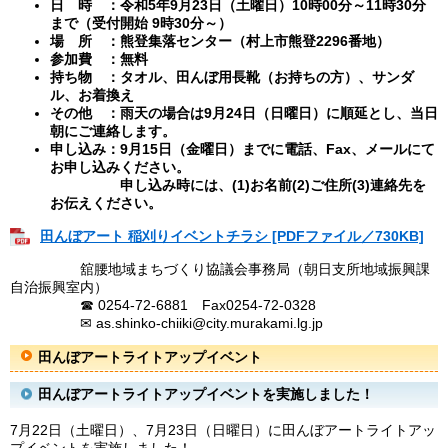
日 時 ：令和5年9月23日（土曜日）10時00分～11時30分
まで（受付開始 9時30分～）
場 所 ：熊登集落センター（村上市熊登2296番地）
参加費 ：無料
持ち物 ：タオル、田んぼ用長靴（お持ちの方）、サンダ
ル、お着換え
その他 ：雨天の場合は9月24日（日曜日）に順延とし、当日
朝にご連絡します。
申し込み：9月15日（金曜日）までに電話、Fax、メールにて
お申し込みください。
申し込み時には、(1)お名前(2)ご住所(3)連絡先を
お伝えください。
田んぼアート 稲刈りイベントチラシ [PDFファイル／730KB]
​
舘腰地域まちづくり協議会事務局（朝日支所地域振興課
自治振興室内）
☎ 0254-72-6881 Fax0254-72-0328
✉
as.shinko-chiiki@city.murakami.lg.jp
田んぼアートライトアップイベント
田んぼアートライトアップイベントを実施しました！
7月22日（土曜日）、7月23日（日曜日）に田んぼアートライトアッ
プイベントを実施しました！