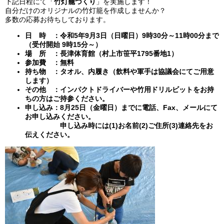
下記日程にて「
竹灯籠づくり
」を実施します！
自分だけのオリジナルの竹灯籠を作成しませんか？
多数の応募お待ちしております。
日 時 ：令和5年9月3日（日曜日）9時30分～11時00分まで
（受付開始 9時15分～）
場 所 ：長津体育館（村上市笹平1795番地1）
参加費 ：無料
持ち物 ：タオル、内履き（飲料や軍手は協議会にてご用意
します）
その他 ：インパクトドライバーや竹用ドリルビットをお持
ちの方はご持参ください。
申し込み：8月25日（金曜日）までに電話、Fax、メールにて
お申し込みください。
申し込み時には(1)お名前(2)ご住所(3)連絡先をお
伝えください。