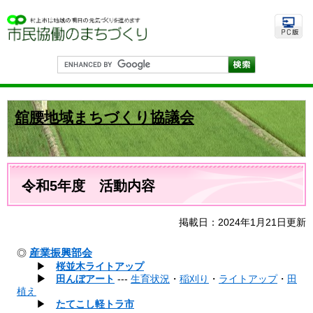
ペ
メ
ー
ニ
ジ
ュ
の
ー
先
を
G
頭
飛
o
で
ば
o
す
し
g
。
て
l
舘腰地域まちづくり協議会
e
本
カ
文
ス
へ
タ
ム
本
検
文
令和5年度 活動内容
索
掲載日：2024年1月21日更新
産業振興部会
◎
▶
桜並木ライトアップ
▶
田んぼアート
---
​
生育状況
・
稲刈り
・
ライトアップ
・
田
植え
▶
たてこし軽トラ市