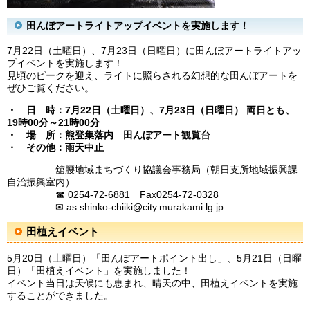
田んぼアートライトアップイベントを実施します！
7月22日（土曜日）、7月23日（日曜日）に田んぼアートライトアッ
プイベントを実施します！
見頃のピークを迎え、ライトに照らされる幻想的な田んぼアートを
ぜひご覧ください。
・ 日 時：7月22日（土曜日）、7月23日（日曜日） 両日とも、
19時00分～21時00分
・ 場 所：熊登集落内 田んぼアート観覧台
・ その他：雨天中止
舘腰地域まちづくり協議会事務局（朝日支所地域振興課
自治振興室内）
☎ 0254-72-6881 Fax0254-72-0328
✉
as.shinko-chiiki@city.murakami.lg.jp
田植えイベント​
5月20日（土曜日）「田んぼアートポイント出し」、5月21日（日曜
日）「田植えイベント」を実施しました！
イベント当日は天候にも恵まれ、晴天の中、田植えイベントを実施
することができました。