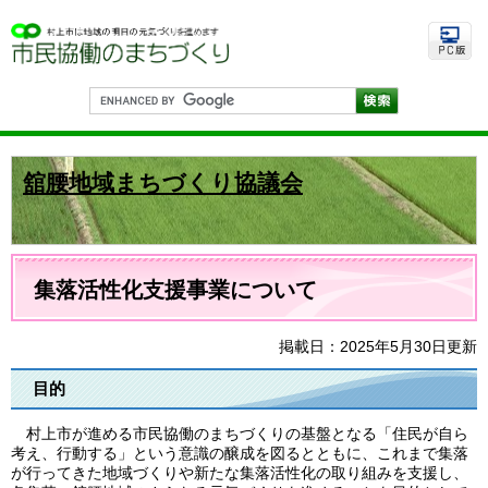
ペ
メ
ー
ニ
ジ
ュ
の
ー
先
を
G
頭
飛
o
で
ば
o
す
し
g
。
て
l
舘腰地域まちづくり協議会
e
本
カ
文
ス
へ
タ
ム
本
検
文
集落活性化支援事業について
索
掲載日：2025年5月30日更新
目的
村上市が進める市民協働のまちづくりの基盤となる「住民が自ら
考え、行動する」という意識の醸成を図るとともに、これまで集落
が行ってきた地域づくりや新たな集落活性化の取り組みを支援し、