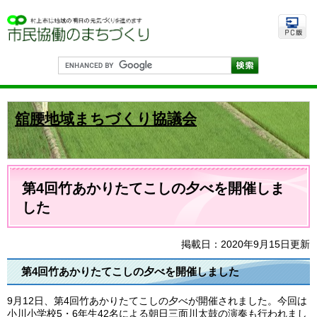
ペ
メ
ー
ニ
ジ
ュ
の
ー
先
を
G
頭
飛
o
で
ば
o
す
し
g
。
て
l
舘腰地域まちづくり協議会
e
本
カ
文
ス
へ
タ
ム
本
検
文
第4回竹あかりたてこしの夕べを開催しま
索
した
掲載日：2020年9月15日更新
第4回竹あかりたてこしの夕べを開催しました
9月12日、第4回竹あかりたてこしの夕べが開催されました。今回は
小川小学校5・6年生42名による朝日三面川太鼓の演奏も行われまし