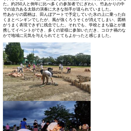
た。約250人と例年に比べ多くの参加者でにぎわい、竹あかりの中
での迫力ある太鼓の演奏に大きな拍手が送られていました。
竹あかりの図柄は、田んぼアートで予定していた氷の上に乗った白
くまとペンギンでしたが、風が強くろうそくが消えてしまい、図柄
がうまく表現できずに残念でした。それでも、学校とまち協とが連
携してイベントができ、多くの皆様に参加いただき、コロナ禍のな
かで地域に元気を与えられてとてもよかったと感じました。