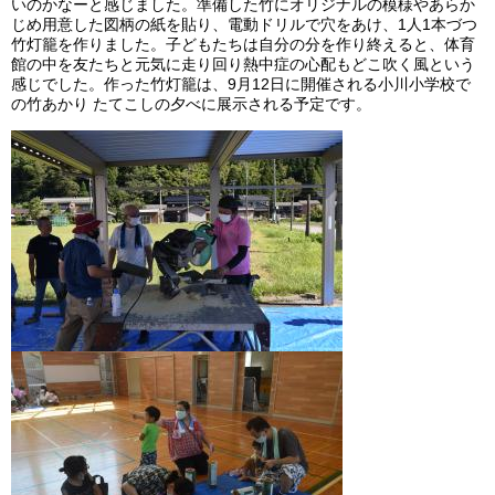
いのかなーと感じました。準備した竹にオリジナルの模様やあらか
じめ用意した図柄の紙を貼り、電動ドリルで穴をあけ、1人1本づつ
竹灯籠を作りました。子どもたちは自分の分を作り終えると、体育
館の中を友たちと元気に走り回り熱中症の心配もどこ吹く風という
感じでした。作った竹灯籠は、9月12日に開催される小川小学校で
の竹あかり たてこしの夕べに展示される予定です。