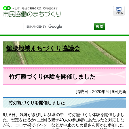
ペ
メ
ー
ニ
ジ
ュ
の
ー
先
を
G
頭
飛
o
で
ば
o
す
し
g
。
て
l
舘腰地域まちづくり協議会
e
本
カ
文
ス
へ
タ
ム
本
検
文
竹灯籠づくり体験を開催しました
索
掲載日：2020年9月9日更新
竹灯籠づくりを開催しました
9月6日、残暑がきびしい猛暑の中、竹灯籠づくり体験を開催しまし
た。想定をはるかに上回る親子40人の参加者にあたふたと対応しな
がら、コロナ禍でイベントなどが中止のため皆さん何かに参加した