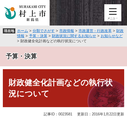
ペ
メ
ー
ニ
ジ
ュ
の
ー
先
を
ホーム
>
分類でさがす
>
市政情報
>
市政運営・行政改革
>
財政
現在地
頭
飛
情報
>
予算・決算
>
財政状況に関するお知らせ
>
お知らせなど
で
ば
>
財政健全化計画などの執行状況について
す
し
。
て
予算・決算
本
文
へ
本
文
財政健全化計画などの執行状
況について
記事ID：0023581
更新日：2016年1月22日更新