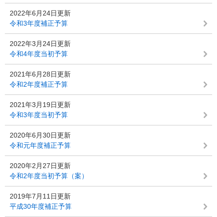
2022年6月24日更新
令和3年度補正予算
2022年3月24日更新
令和4年度当初予算
2021年6月28日更新
令和2年度補正予算
2021年3月19日更新
令和3年度当初予算
2020年6月30日更新
令和元年度補正予算
2020年2月27日更新
令和2年度当初予算（案）
2019年7月11日更新
平成30年度補正予算