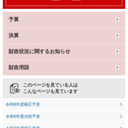
予算
決算
財政状況に関するお知らせ
財政用語
このページを見ている人は
こんなページも見ています
令和8年度補正予算
令和8年度当初予算