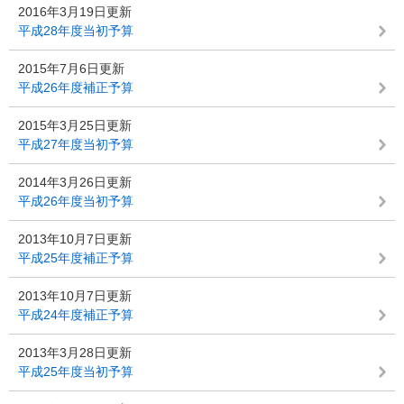
2016年3月19日更新
平成28年度当初予算
2015年7月6日更新
平成26年度補正予算
2015年3月25日更新
平成27年度当初予算
2014年3月26日更新
平成26年度当初予算
2013年10月7日更新
平成25年度補正予算
2013年10月7日更新
平成24年度補正予算
2013年3月28日更新
平成25年度当初予算