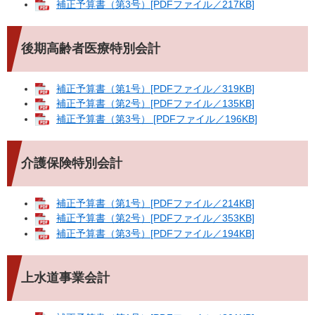
補正予算書（第3号）[PDFファイル／217KB]
後期高齢者医療特別会計
補正予算書（第1号）[PDFファイル／319KB]
補正予算書（第2号）[PDFファイル／135KB]
補正予算書（第3号） [PDFファイル／196KB]
介護保険特別会計
補正予算書（第1号）[PDFファイル／214KB]
補正予算書（第2号）[PDFファイル／353KB]
補正予算書（第3号）[PDFファイル／194KB]
上水道事業会計