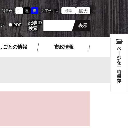
拡大
背景色
白
黒
青
文字サイズ
標準
記事ID
ージ
PDF
検索
しごとの情報
市政情報