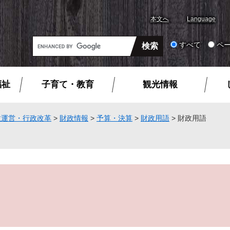
本文へ
Language
G
すべて
ペ
o
o
g
福祉
子育て・教育
観光情報
l
e
カ
政運営・行政改革
>
財政情報
>
予算・決算
>
財政用語
>
財政用語
ス
タ
ム
検
索