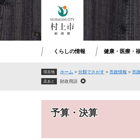
ペ
メ
ー
ニ
ジ
ュ
の
ー
先
を
頭
飛
で
ば
くらしの情報
健康・医療・
す
し
。
て
本
ホーム
>
分類でさがす
>
市政情報
>
市
現在地
文
財政用語
閉
へ
じ
る
予算・決算