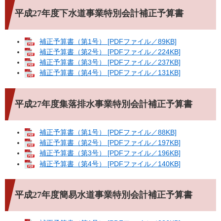
平成27年度下水道事業特別会計補正予算書
補正予算書（第1号） [PDFファイル／89KB]
補正予算書（第2号） [PDFファイル／224KB]
補正予算書（第3号） [PDFファイル／237KB]
補正予算書（第4号） [PDFファイル／131KB]
平成27年度集落排水事業特別会計補正予算書
補正予算書（第1号） [PDFファイル／88KB]
補正予算書（第2号） [PDFファイル／197KB]
補正予算書（第3号） [PDFファイル／196KB]
補正予算書（第4号） [PDFファイル／140KB]
平成27年度簡易水道事業特別会計補正予算書