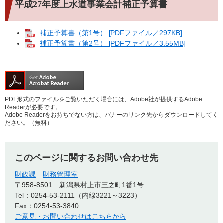
平成27年度上水道事業会計補正予算書
補正予算書（第1号） [PDFファイル／297KB]
補正予算書（第2号） [PDFファイル／3.55MB]
PDF形式のファイルをご覧いただく場合には、Adobe社が提供するAdobe
Readerが必要です。
Adobe Readerをお持ちでない方は、バナーのリンク先からダウンロードしてく
ださい。（無料）
このページに関するお問い合わせ先
財政課
財務管理室
〒958-8501
新潟県村上市三之町1番1号
Tel：0254-53-2111（内線3221～3223）
Fax：0254-53-3840
ご意見・お問い合わせはこちらから