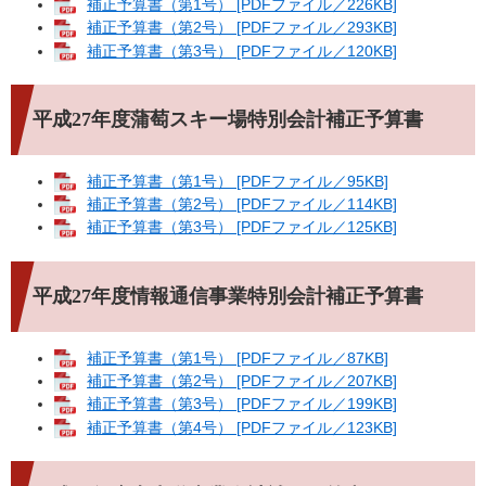
補正予算書（第1号） [PDFファイル／226KB]
補正予算書（第2号） [PDFファイル／293KB]
補正予算書（第3号） [PDFファイル／120KB]
平成27年度蒲萄スキー場特別会計補正予算書
補正予算書（第1号） [PDFファイル／95KB]
補正予算書（第2号） [PDFファイル／114KB]
補正予算書（第3号） [PDFファイル／125KB]
平成27年度情報通信事業特別会計補正予算書
補正予算書（第1号） [PDFファイル／87KB]
補正予算書（第2号） [PDFファイル／207KB]
補正予算書（第3号） [PDFファイル／199KB]
補正予算書（第4号） [PDFファイル／123KB]