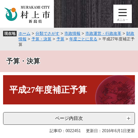
ペ
メ
ー
ニ
ジ
ュ
の
ー
先
を
ホーム
>
分類でさがす
>
市政情報
>
市政運営・行政改革
>
財政
現在地
頭
飛
情報
>
予算・決算
>
予算
>
年度ごとに見る
>
平成27年度補正予
で
ば
算
す
し
。
て
予算・決算
本
文
へ
本
文
平成27年度補正予算
ページ内目次
記事ID：0022451
更新日：2016年6月1日更新