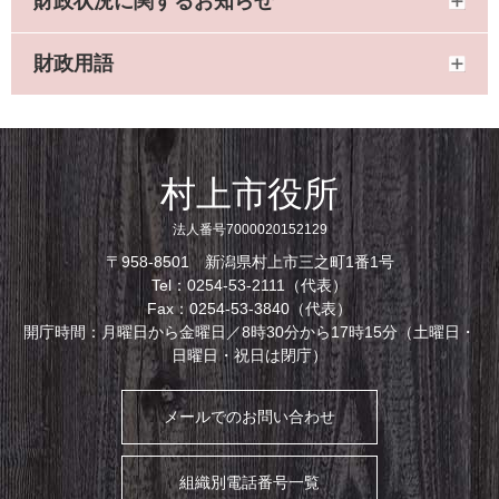
財政状況に関するお知らせ
財政用語
村上市役所
法人番号7000020152129
〒958-8501 新潟県村上市三之町1番1号
Tel：0254-53-2111（代表）
Fax：0254-53-3840（代表）
開庁時間：月曜日から金曜日／8時30分から17時15分（土曜日・
日曜日・祝日は閉庁）
メールでのお問い合わせ
組織別電話番号一覧