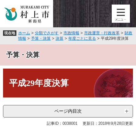
ペ
メ
ー
ニ
ジ
ュ
の
ー
先
を
ホーム
>
分類でさがす
>
市政情報
>
市政運営・行政改革
>
財政
現在地
頭
飛
情報
>
予算・決算
>
決算
>
年度ごとに見る
>
平成29年度決算
で
ば
す
し
予算・決算
。
て
本
文
本
へ
文
平成29年度決算
ページ内目次
記事ID：0038001
更新日：2018年9月28日更新