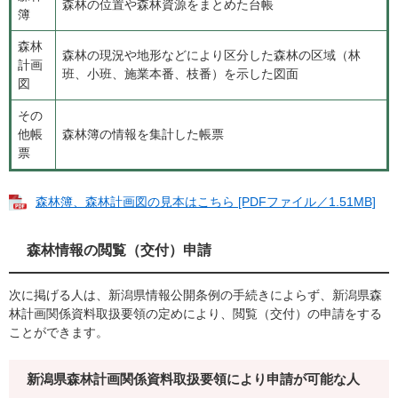
森林の位置や森林資源をまとめた台帳
簿
森林
森林の現況や地形などにより区分した森林の区域（林
計画
班、小班、施業本番、枝番）を示した図面
図
その
他帳
森林簿の情報を集計した帳票
票
森林簿、森林計画図の見本はこちら [PDFファイル／1.51MB]
森林情報の閲覧（交付）申請
次に掲げる人は、新潟県情報公開条例の手続きによらず、新潟県森
林計画関係資料取扱要領の定めにより、閲覧（交付）の申請をする
ことができます。
新潟県森林計画関係資料取扱要領により申請が可能な人