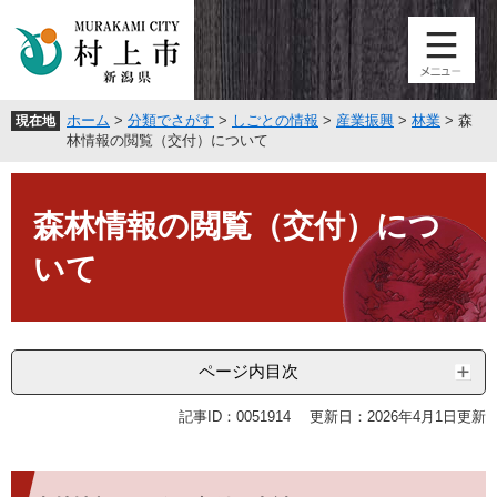
ペ
メ
ー
ニ
ジ
ュ
の
ー
先
を
ホーム
>
分類でさがす
>
しごとの情報
>
産業振興
>
林業
>
森
現在地
頭
飛
林情報の閲覧（交付）について
で
ば
す
し
本
。
て
文
森林情報の閲覧（交付）につ
本
文
いて
へ
ページ内目次
記事ID：0051914
更新日：2026年4月1日更新