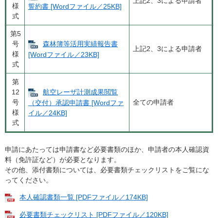
上記2、3による申請者
様
誓約書 [Wordファイル／25KB]
式
第5
号
森林簿等活用実績報告書
上記2、3による申請者
様
[Wordファイル／23KB]
式
第
12
航空レーザ計測成果閲覧
号
全ての申請者
（交付）承認申請書 [Wordファ
様
イル／24KB]
式
申請にあたっては申請書など必要書類のほか、申請者の本人確認資
料（免許証など）が必要となります。
その他、添付書類については、必要書類チェックリストをご覧にな
ってください。
本人確認書類一覧 [PDFファイル／174KB]
必要書類チェックリスト [PDFファイル／120KB]