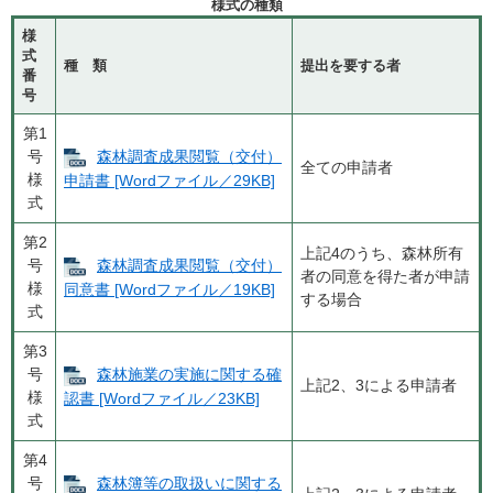
様式の種類
様
式
種 類
提出を要する者
番
号
第1
号
森林調査成果閲覧（交付）
全ての申請者
様
申請書 [Wordファイル／29KB]
式
第2
上記4のうち、森林所有
号
森林調査成果閲覧（交付）
者の同意を得た者が申請
様
同意書 [Wordファイル／19KB]
する場合
式
第3
号
森林施業の実施に関する確
上記2、3による申請者
様
認書 [Wordファイル／23KB]
式
第4
号
森林簿等の取扱いに関する