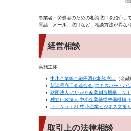
記事
事業者・労働者のための相談窓口を紹介し
電話、メール、窓口など、相談方法が異な
経営相談
実施主体
中小企業等金融円滑化相談窓口
（金融
新潟県商工会連合会 [エキスパートバン
財団法人 にいがた産業創造機構 Ｎ
独立行政法人 中小企業基盤整備機構 [
Ｊ－Ｎｅｔ21 中小企業ビジネス支援サ
取引上の法律相談