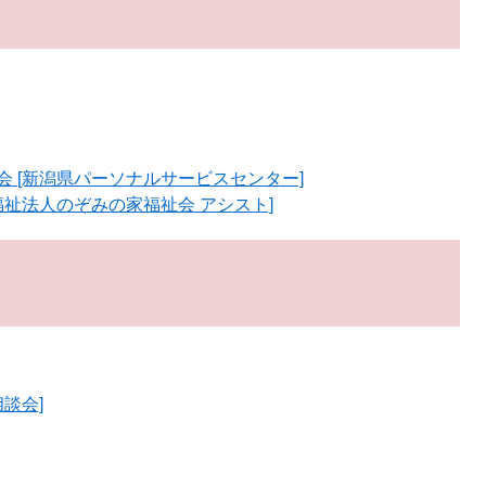
 [新潟県パーソナルサービスセンター]
福祉法人のぞみの家福祉会 アシスト]
談会]