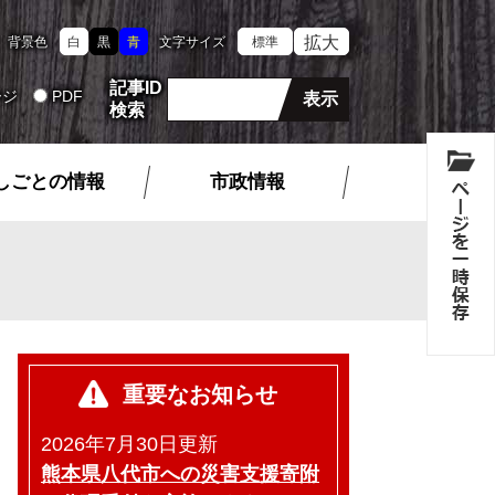
拡大
背景色
白
黒
青
文字サイズ
標準
記事ID
ージ
PDF
検索
しごとの情報
市政情報
重要なお知らせ
2026年7月30日更新
熊本県八代市への災害支援寄附