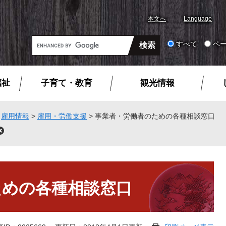
本文へ
Language
G
すべて
ペ
o
o
g
福祉
子育て・教育
観光情報
l
e
カ
>
雇用情報
>
雇用・労働支援
>
事業者・労働者のための各種相談窓口
ス
閉
タ
じ
る
ム
検
索
ための各種相談窓口