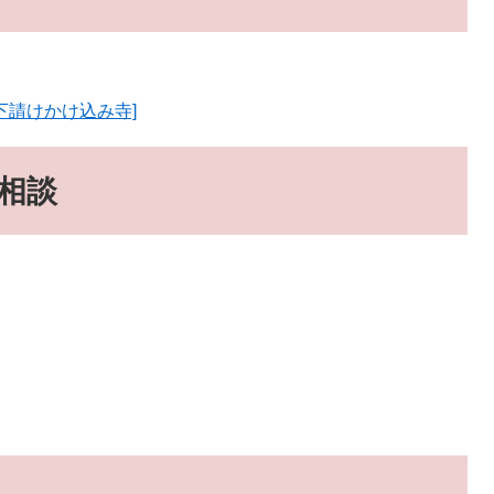
下請けかけ込み寺]
相談