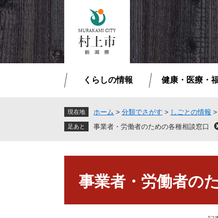
ペ
メ
ー
ニ
ジ
ュ
の
ー
先
を
頭
飛
で
ば
くらしの情報
健康・医療・
す
し
。
て
本
ホーム
>
分類でさがす
>
しごとの情報
現在地
文
事業者・労働者のための各種相談窓口
へ
本
文
事業者・労働者の