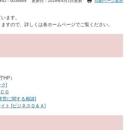
ID：0035669
更新日：2018年4月1日更新
印刷ページ表示
ています。
りますので、詳しくは各ホームページでご覧ください。
庁HP）
ク]
ＩＣＯ
経営に関する相談]
イト [ビジネスＱ＆Ａ]