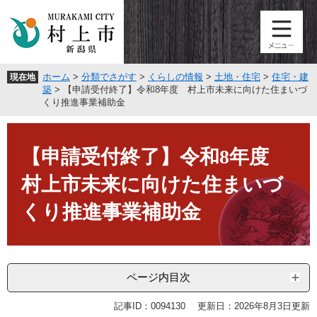
ペ
メ
ー
ニ
ジ
ュ
の
ー
先
を
ホーム
>
分類でさがす
>
くらしの情報
>
土地・住宅
>
住宅・建
現在地
頭
飛
築
>
【申請受付終了】令和8年度 村上市未来に向けた住まいづ
で
ば
くり推進事業補助金
す
し
。
て
本
本
文
【申請受付終了】令和8年度
文
へ
村上市未来に向けた住まいづ
くり推進事業補助金
ページ内目次
記事ID：0094130
更新日：2026年8月3日更新