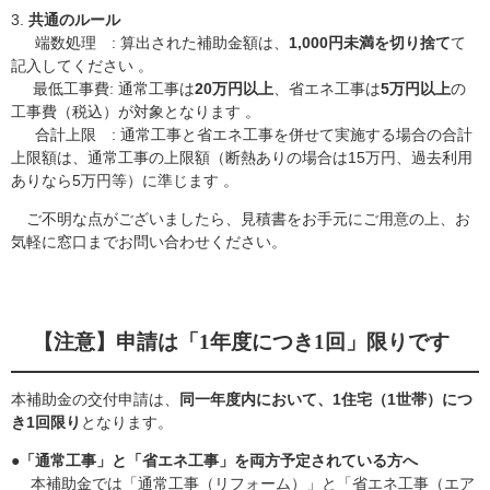
​3.
共通のルール
端数処理
: 算出された補助金額は、
1,000円未満を切り捨て
て
記入してください 。
最低工事費: 通常工事は
20万円以上
、省エネ工事は
5万円以上
の
工事費（税込）が対象となります 。
合計上限
: 通常工事と省エネ工事を併せて実施する場合の合計
上限額は、通常工事の上限額（断熱ありの場合は15万円、過去利用
ありなら5万円等）に準じます 。
ご不明な点がございましたら、見積書をお手元にご用意の上、お
気軽に窓口までお問い合わせください。
【注意】申請は「1年度につき1回」限りです
本補助金の交付申請は、
同一年度内において、1住宅（1世帯）につ
き1回限り
となります。
●「通常工事」と「省エネ工事」を両方予定されている方へ
本補助金では「通常工事（リフォーム）」と「省エネ工事（エア