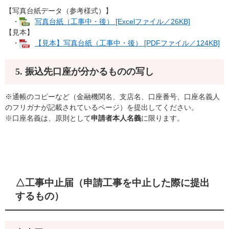
​
【写真台紙データ（参考様式）】
・
写真台紙（工事中・後） [Excelファイル／26KB]
【見本】
・
【見本】写真台紙（工事中・後） [PDFファイル／124KB]
5. 振込先口座が分かるものの写し
※通帳のコピーなど（金融機関名、支店名、口座番号、口座名義人
のフリガナが記載されているページ）を提出してください。
※口座名義は、原則として
申請者本人名義
に限ります。
△工事中止届（申請工事を中止した際に提出
するもの）​