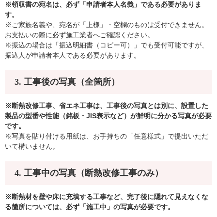
※領収書の宛名は、必ず「申請者本人名義」である必要がありま
す。
※ご家族名義や、宛名が「上様」・空欄のものは受付できません。
お支払いの際に必ず施工業者へご確認ください。
※振込の場合は「振込明細書（コピー可）」でも受付可能ですが、
振込人が申請者本人である必要があります。
3. 工事後の写真（全箇所）
※断熱改修工事、省エネ工事は、工事後の写真とは別に、設置した
製品の型番や性能（銘板・JIS表示など）が鮮明に分かる写真が必要
です。
​※写真を貼り付ける用紙は、お手持ちの「任意様式」で提出いただ
いて構いません。
4. 工事中の写真（断熱改修工事のみ）
※断熱材を壁や床に充填する工事など、完了後に隠れて見えなくな
る箇所については、必ず「施工中」の写真が必要です。​