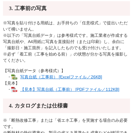
3. 工事前の写真
※写真を貼り付ける用紙は、お手持ちの「任意様式」で提出いただ
いて構いません。
※以下の「写真台紙データ」は参考様式です。施工業者が作成する
写真台紙や、A4用紙に写真を直接貼付（または印刷）し、余白に
「撮影日・施工箇所」を記入したものでも受け付けいたします。
※必ず「着工前（工事を始める前）」の状態が分かる写真を撮影し
てください。
【写真台紙データ（参考様式）】
・
写真台紙（工事前） [Excelファイル／26KB]
【見本】
・
【見本】写真台紙（工事前） [PDFファイル／112KB]
4. カタログまたは仕様書
※「断熱改修工事」または「省エネ工事」を実施する場合のみ必要
です。
※断熱材の熱伝導率や、製品の省エネ基準たち成率などが確認でき