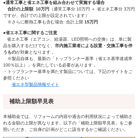
●
通常工事と省エネ工事を組み合わせて実施する場合
合計の上限額
:
10万円
（通常工事分 10万円 ＋ 省エネ工事分 3万円
ですが、合計での上限が設定されています）
※さらに断熱工事も含む場合: 合計上限
15万円
●省エネ工事に関するご注意
省エネ工事（エアコン、給湯器、LED照明への交換）は、単に製
品を購入するだけでなく、
市内施工業者による設置・交換工事を伴
うもの
が対象となります 。
※製品自体も、最新の「トップランナー基準（省エネ基準達成率
100％以上）」を満たしている必要があります 。
・トップランナー基準を満たす製品については、下記のサイトをご
参照ください
​
省エネ型製品情報サイト
補助上限額早見表
本補助金では、リフォームの内容や過去の利用状況によって補助さ
れる金額の上限が異なります。以下の「補助上限額早見表」をご参
照いただき、ご自身の計画がどこに該当するかご確認ください。​