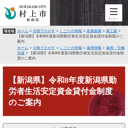
ペ
メ
ー
ニ
ジ
ュ
の
ー
先
を
ホーム
>
分類でさがす
>
しごとの情報
>
産業振興
>
商工業
>
現在地
頭
飛
【新潟県】令和8年度新潟県勤労者生活安定資金貸付金制度のご
で
ば
案内
す
し
ホーム
>
分類でさがす
>
しごとの情報
>
雇用情報
>
雇用・労働
。
て
支援
>
【新潟県】令和8年度新潟県勤労者生活安定資金貸付金制
本
度のご案内
文
へ
本
文
【新潟県】令和8年度新潟県勤
労者生活安定資金貸付金制度
のご案内