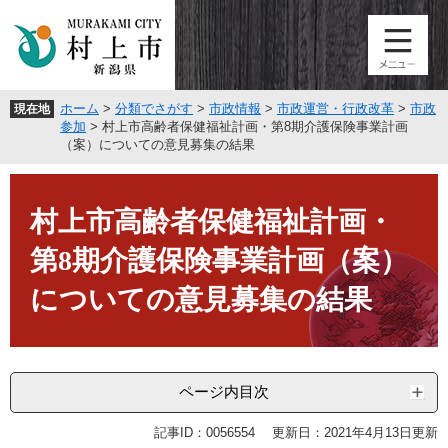
ペ
メ
ー
ニ
ジ
ュ
の
ー
先
を
ホーム
>
分類でさがす
>
市政情報
>
市政運営・行政改革
>
市政
現在地
頭
飛
参加
>
村上市高齢者保健福祉計画・第8期介護保険事業計画
で
ば
（案）についての意見募集の結果
す
し
。
て
本
本
文
村上市高齢者保健福祉計画・
文
へ
第8期介護保険事業計画（案）
についての意見募集の結果
ページ内目次
記事ID：0056554
更新日：2021年4月13日更新