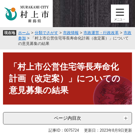
ペ
メ
ー
ニ
ジ
ュ
の
ー
先
を
ホーム
>
分類でさがす
>
市政情報
>
市政運営・行政改革
>
市政
現在地
頭
飛
参加
>
「村上市公営住宅等長寿命化計画（改定案）」について
で
ば
の意見募集の結果
す
し
。
て
本
本
文
「村上市公営住宅等長寿命化
文
へ
計画（改定案）」についての
意見募集の結果
ページ内目次
記事ID：0075724
更新日：2023年8月9日更新