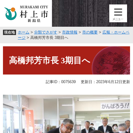
ペ
メ
ー
ニ
ジ
ュ
の
ー
先
を
ホーム
>
分類でさがす
>
市政情報
>
市の概要
>
広報・ホームペ
現在地
頭
飛
ージ
>
高橋邦芳市長 3期目へ
で
ば
す
し
本
。
て
文
高橋邦芳市長 3期目へ
本
文
へ
記事ID：0075639
更新日：2023年6月12日更新