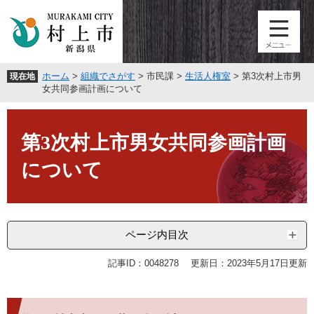
ペ
メ
ー
ニ
ジ
ュ
の
ー
先
を
ホーム
>
組織でさがす
>
市民課
>
生活人権室
>
第3次村上市男
現在地
頭
飛
女共同参画計画について
で
ば
す
し
本
。
て
文
第3次村上市男女共同参画計画
本
文
について
へ
ページ内目次
記事ID：0048278
更新日：2023年5月17日更新