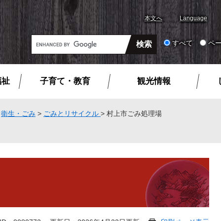
本文へ
Language
G
すべて
ペ
o
o
g
福祉
子育て・教育
観光情報
l
e
カ
>
衛生・ごみ
>
ごみとリサイクル
>
村上市ごみ処理場
ス
タ
ム
検
索