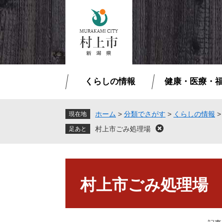
ペ
メ
ー
ニ
ジ
ュ
の
ー
先
を
頭
飛
で
ば
くらしの情報
健康・医療・
す
し
。
て
本
ホーム
>
分類でさがす
>
くらしの情報
現在地
文
村上市ごみ処理場
閉
へ
じ
る
本
文
村上市ごみ処理場