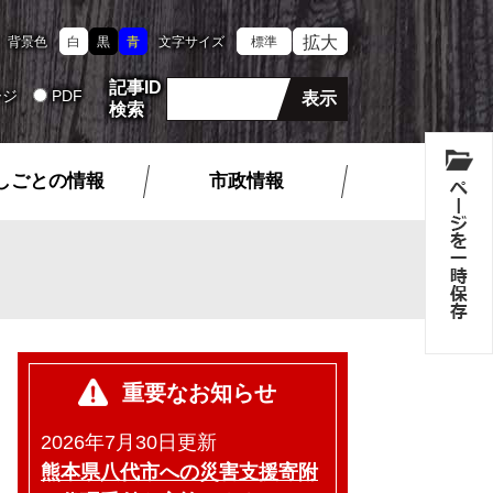
拡大
背景色
白
黒
青
文字サイズ
標準
記事ID
ージ
PDF
検索
しごとの情報
市政情報
重要なお知らせ
2026年7月30日更新
熊本県八代市への災害支援寄附