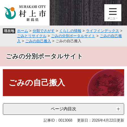
ペ
メ
ー
ニ
ジ
ュ
の
ー
先
を
ホーム
>
分類でさがす
>
くらしの情報
>
ライフインデックス
>
現在地
頭
飛
ごみとリサイクル
>
ごみの分別ポータルサイト
>
ごみの自己搬
で
ば
入
>
ごみの自己搬入
>
ごみの自己搬入
す
し
。
て
ごみの分別ポータルサイト
本
文
へ
本
文
ごみの自己搬入
ページ内目次
記事ID：0013068
更新日：2026年4月22日更新