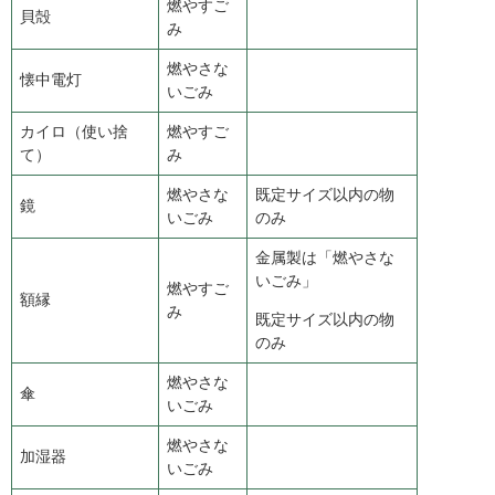
燃やすご
貝殻
み
燃やさな
懐中電灯
いごみ
カイロ（使い捨
燃やすご
て）
み
燃やさな
既定サイズ以内の物
鏡
いごみ
のみ
金属製は「燃やさな
いごみ」
燃やすご
額縁
み
既定サイズ以内の物
のみ
燃やさな
傘
いごみ
燃やさな
加湿器
いごみ