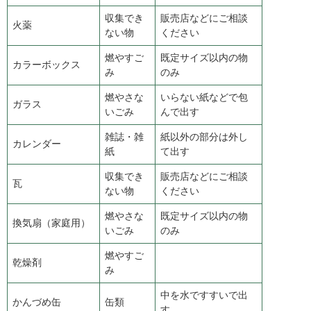
収集でき
販売店などにご相談
火薬
ない物
ください
燃やすご
既定サイズ以内の物
カラーボックス
み
のみ
燃やさな
いらない紙などで包
ガラス
いごみ
んで出す
雑誌・雑
紙以外の部分は外し
カレンダー
紙
て出す
収集でき
販売店などにご相談
瓦
ない物
ください
燃やさな
既定サイズ以内の物
換気扇（家庭用）
いごみ
のみ
燃やすご
乾燥剤
み
中を水ですすいで出
かんづめ缶
缶類
す