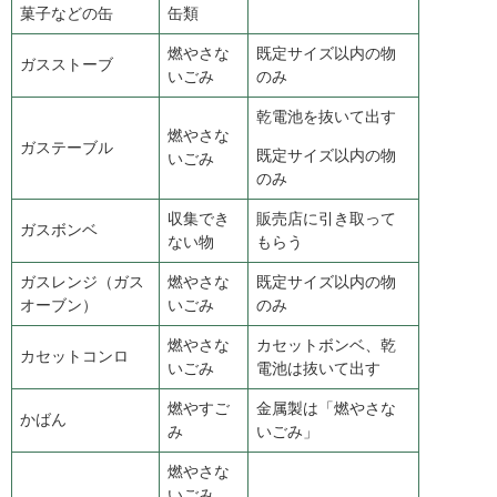
菓子などの缶
缶類
燃やさな
既定サイズ以内の物
ガスストーブ
いごみ
のみ
乾電池を抜いて出す
燃やさな
ガステーブル
既定サイズ以内の物
いごみ
のみ
収集でき
販売店に引き取って
ガスボンベ
ない物
もらう
ガスレンジ（ガス
燃やさな
既定サイズ以内の物
オーブン）
いごみ
のみ
燃やさな
カセットボンベ、乾
カセットコンロ
いごみ
電池は抜いて出す
燃やすご
金属製は「燃やさな
かばん
み
いごみ」
燃やさな
いごみ、