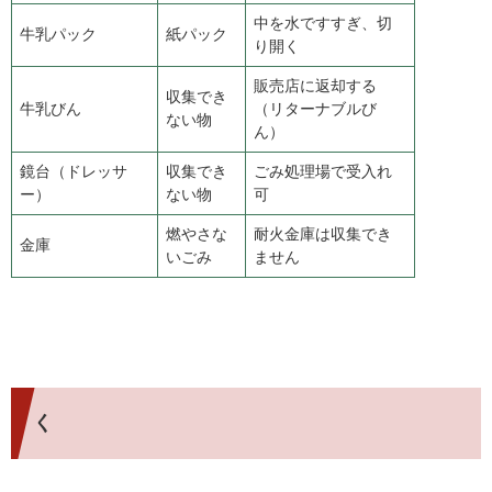
中を水ですすぎ、切
牛乳パック
紙パック
り開く
販売店に返却する
収集でき
牛乳びん
（リターナブルび
ない物
ん）
鏡台（ドレッサ
収集でき
ごみ処理場で受入れ
ー）
ない物
可
燃やさな
耐火金庫は収集でき
金庫
いごみ
ません
く