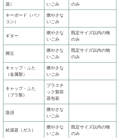
器）
いごみ
のみ
キーボード（パソ
燃やさな
コン）
いごみ
燃やさな
既定サイズ以内の物
ギター
いごみ
のみ
燃やさな
既定サイズ以内の物
脚立
いごみ
のみ
キャップ・ふた
燃やさな
（金属製）
いごみ
プラスチ
キャップ・ふた
ック製容
（プラ製）
器包装
燃やさな
急須
いごみ
燃やさな
既定サイズ以内の物
給湯器（ガス）
いごみ
のみ