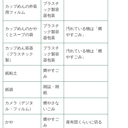
プラスチ
カップめんの外装
ック製容
用フィルム
器包装
プラスチ
カップめんのかや
汚れている物は「燃
ック製容
くとスープの袋
やすごみ」
器包装
カップめん容器
プラスチ
汚れている物は「燃
（プラスチック
ック製容
やすごみ」
製）
器包装
燃やすご
紙粘土
み
雑誌・雑
紙袋
紙
カメラ（デジタ
燃やさな
ル・フィルム）
いごみ
燃やすご
かや
座布団くらいに切る
み