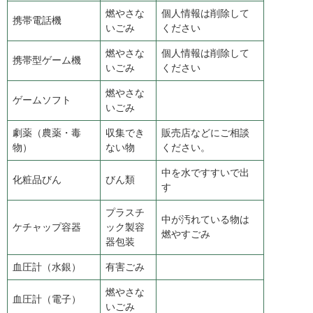
燃やさな
個人情報は削除して
携帯電話機
いごみ
ください
燃やさな
個人情報は削除して
携帯型ゲーム機
いごみ
ください
燃やさな
ゲームソフト
いごみ
劇薬（農薬・毒
収集でき
販売店などにご相談
物）
ない物
ください。
中を水ですすいで出
化粧品びん
びん類
す
プラスチ
中が汚れている物は
ケチャップ容器
ック製容
燃やすごみ
器包装
血圧計（水銀）
有害ごみ
燃やさな
血圧計（電子）
いごみ