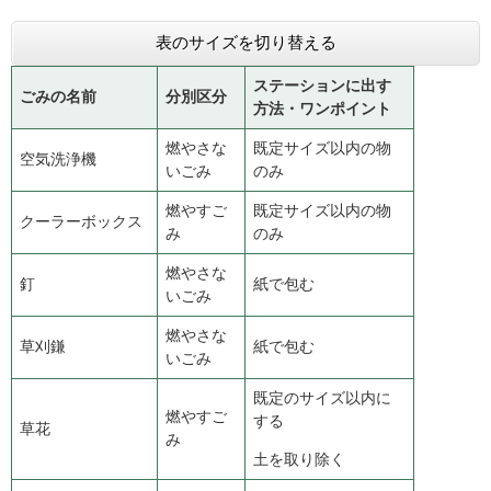
表のサイズを切り替える
ステーションに出す
ごみの名前
分別区分
方法・ワンポイント
燃やさな
既定サイズ以内の物
空気洗浄機
いごみ
のみ
燃やすご
既定サイズ以内の物
クーラーボックス
み
のみ
燃やさな
釘
紙で包む
いごみ
燃やさな
草刈鎌
紙で包む
いごみ
既定のサイズ以内に
燃やすご
する
草花
み
土を取り除く