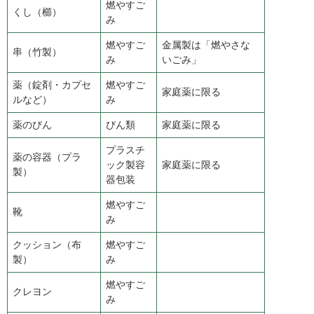
燃やすご
くし（櫛）
み
燃やすご
金属製は「燃やさな
串（竹製）
み
いごみ」
薬（錠剤・カプセ
燃やすご
家庭薬に限る
ルなど）
み
薬のびん
びん類
家庭薬に限る
プラスチ
薬の容器（プラ
ック製容
家庭薬に限る
製）
器包装
燃やすご
靴
み
クッション（布
燃やすご
製）
み
燃やすご
クレヨン
み