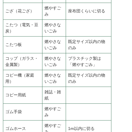
燃やすご
ござ（花ござ）
座布団くらいに切る
み
こたつ（電気・豆
燃やさな
炭）
いごみ
燃やさな
既定サイズ以内の物
こたつ板
いごみ
のみ
コップ（ガラス・
燃やさな
プラスチック製は
金属製）
いごみ
「燃やすごみ」
コピー機（家庭
燃やさな
既定サイズ以内の物
用）
いごみ
のみ
雑誌・雑
コピー用紙
紙
燃やすご
ゴム手袋
み
燃やすご
ゴムホース
1m以内に切る
み