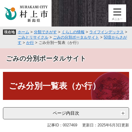
ペ
メ
ー
ニ
ジ
ュ
の
ー
先
を
ホーム
>
分類でさがす
>
くらしの情報
>
ライフインデックス
>
現在地
頭
飛
ごみとリサイクル
>
ごみの分別ポータルサイト
>
50音からさが
で
ば
す
>
か行
>
ごみ分別一覧表（か行）
す
し
。
て
ごみの分別ポータルサイト
本
文
へ
本
文
ごみ分別一覧表（か行）
ページ内目次
記事ID：0027469
更新日：2025年6月3日更新