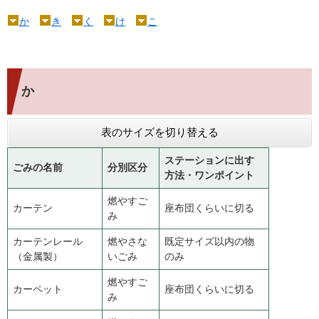
か
き
く
け
こ
か
表のサイズを切り替える
ステーションに出す
ごみの名前
分別区分
方法・ワンポイント
燃やすご
カーテン
座布団くらいに切る
み
カーテンレール
燃やさな
既定サイズ以内の物
（金属製）
いごみ
のみ
燃やすご
カーペット
座布団くらいに切る
み