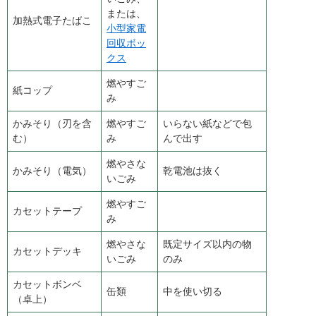
または、
加熱式電子たばこ
小型家電
回収ボッ
クス
燃やすご
紙コップ
み
かみそり（刃を含
燃やすご
いらない紙などで包
む）
み
んで出す
燃やさな
かみそり（電気）
乾電池は抜く
いごみ
燃やすご
カセットテープ
み
燃やさな
既定サイズ以内の物
カセットデッキ
いごみ
のみ
カセットボンベ
缶類
中を使い切る
（卓上）