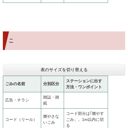
こ
表のサイズを切り替える
ステーションに出す
ごみの名前
分別区分
方法・ワンポイント
雑誌・雑
広告・チラシ
紙
コード部分は｢燃やす
燃やさな
コード（リール）
ごみ」。1m以内に切
いごみ
る