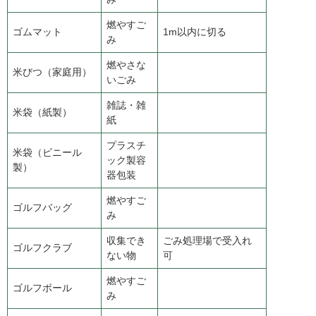
燃やすご
ゴムマット
1m以内に切る
み
燃やさな
米びつ（家庭用）
いごみ
雑誌・雑
米袋（紙製）
紙
プラスチ
米袋（ビニール
ック製容
製）
器包装
燃やすご
ゴルフバッグ
み
収集でき
ごみ処理場で受入れ
ゴルフクラブ
ない物
可
燃やすご
ゴルフボール
み