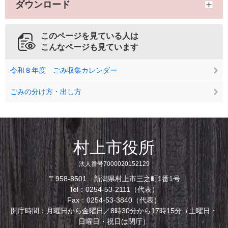
ダウンロード
このページを見ている人は
こんなページも見ています
令和８年度 ごみ収集カレンダー
ごみの分け方・出し方
村上市役所
法人番号7000020152129
〒958-8501 新潟県村上市三之町1番1号
Tel：0254-53-2111（代表）
Fax：0254-53-3840（代表）
開庁時間：月曜日から金曜日／8時30分から17時15分（土曜日・
日曜日・祝日は閉庁）