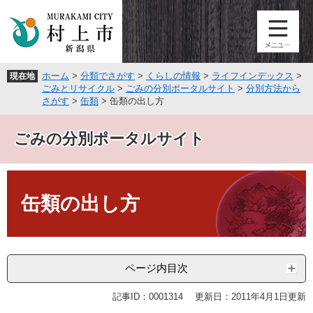
ペ
メ
ー
ニ
ジ
ュ
の
ー
先
を
ホーム
>
分類でさがす
>
くらしの情報
>
ライフインデックス
>
現在地
頭
飛
ごみとリサイクル
>
ごみの分別ポータルサイト
>
分別方法から
で
ば
さがす
>
缶類
>
缶類の出し方
す
し
。
て
ごみの分別ポータルサイト
本
文
へ
本
文
缶類の出し方
ページ内目次
記事ID：0001314
更新日：2011年4月1日更新