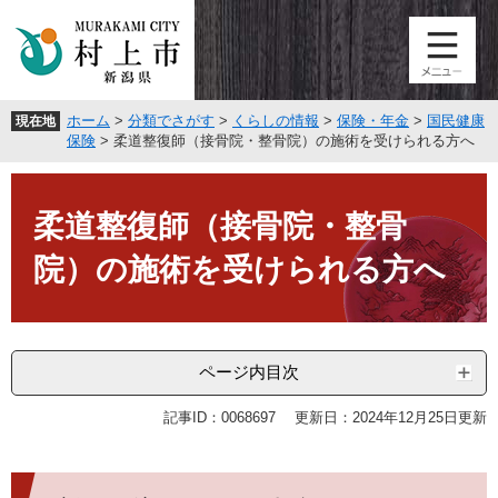
ペ
メ
ー
ニ
ジ
ュ
の
ー
先
を
ホーム
>
分類でさがす
>
くらしの情報
>
保険・年金
>
国民健康
現在地
頭
飛
保険
>
柔道整復師（接骨院・整骨院）の施術を受けられる方へ
で
ば
す
し
本
。
て
文
柔道整復師（接骨院・整骨
本
文
院）の施術を受けられる方へ
へ
ページ内目次
記事ID：0068697
更新日：2024年12月25日更新