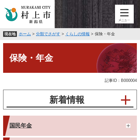
ペ
メ
ー
ニ
ジ
ュ
の
ー
先
を
ホーム
>
分類でさがす
>
くらしの情報
>
保険・年金
現在地
頭
飛
で
ば
本
す
し
文
。
て
保険・年金
本
文
へ
記事ID：B000004
新着情報
国民年金