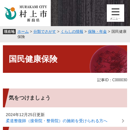
ペ
メ
ー
ニ
ジ
ュ
の
ー
先
を
ホーム
>
分類でさがす
>
くらしの情報
>
保険・年金
>
国民健康
現在地
頭
飛
保険
で
ば
す
し
本
。
て
文
国民健康保険
本
文
へ
記事ID：C000030
気をつけましょう
2024年12月25日更新
柔道整復師（接骨院・整骨院）の施術を受けられる方へ