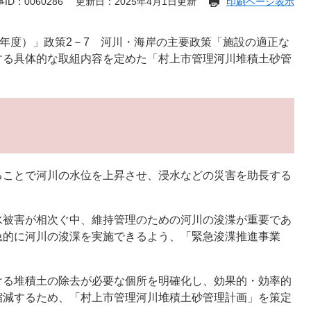
ID：0060286
更新日：2025年4月1日更新
印刷ページ表示
8年度）」政策2－7 河川・海岸の主要政策「施設の適正な
する具体的な取組内容を定めた「村上市管理河川堆積土砂管
ることで河川の水位を上昇させ、浸水などの災害を助長する
水被害が相次ぐ中、維持管理のための河川の浚渫が重要であ
急的に河川の浚渫を実施できるよう、「緊急浚渫推進事業
ける堆積土の除去が必要な個所を明確化し、効果的・効率的
縮減するため、「村上市管理河川堆積土砂管理計画」を策定