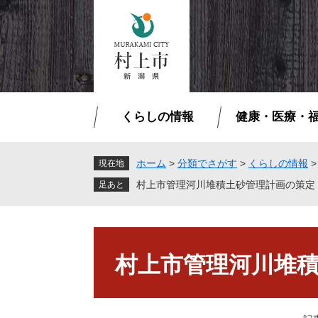
ペ
メ
ー
ニ
ジ
ュ
の
ー
先
を
頭
飛
で
ば
くらしの情報
健康・医療・
す
し
。
て
本
ホーム
>
分類でさがす
>
くらしの情報
現在地
文
村上市管理河川堆積土砂管理計画の策定
へ
本
文
村上市管理河川堆