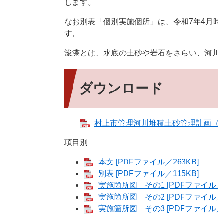
します。
なお別表「個別実施個所」は、令和7年4月
す。
浚渫とは、水底の土砂や岩石をさらい、河
ダウンロード
村上市管理河川堆積土砂管理計画（令和
項目別
本文 [PDFファイル／263KB]
別表 [PDFファイル／115KB]
実施箇所図 その1 [PDFファイル／1
実施箇所図 その2 [PDFファイル／1
実施箇所図 その3 [PDFファイル／2