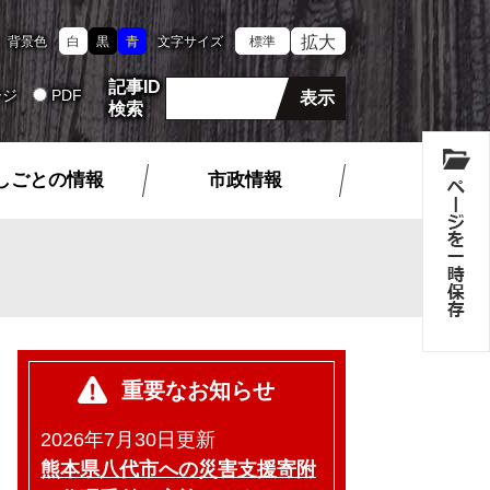
拡大
背景色
白
黒
青
文字サイズ
標準
記事ID
ージ
PDF
検索
しごとの情報
市政情報
重要なお知らせ
2026年7月30日更新
熊本県八代市への災害支援寄附