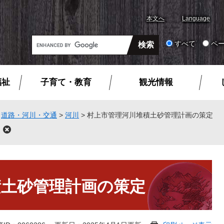
本文へ
Language
G
すべて
ペ
o
o
g
福祉
子育て・教育
観光情報
l
e
カ
>
道路・河川・交通
>
河川
>
村上市管理河川堆積土砂管理計画の策定
ス
閉
タ
じ
る
ム
検
索
積土砂管理計画の策定