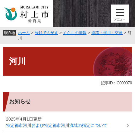
ペ
メ
ー
ニ
ジ
ュ
の
ー
先
を
ホーム
>
分類でさがす
>
くらしの情報
>
道路・河川・交通
>
河
現在地
頭
飛
川
で
ば
す
し
本
。
て
文
河川
本
文
へ
記事ID：C000070
お知らせ
2025年4月1日更新
特定都市河川および特定都市河川流域の指定について