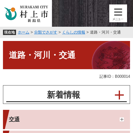
ペ
メ
ー
ニ
ジ
ュ
の
ー
先
を
ホーム
>
分類でさがす
>
くらしの情報
>
道路・河川・交通
現在地
頭
飛
で
ば
本
す
し
文
。
て
道路・河川・交通
本
文
へ
記事ID：B000014
新着情報
交通