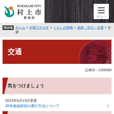
ペ
メ
ー
ニ
ジ
ュ
の
ー
先
を
ホーム
>
分類でさがす
>
くらしの情報
>
道路・河川・交通
>
交
現在地
頭
飛
通
で
ば
す
し
本
。
て
文
交通
本
文
へ
記事ID：C000069
気をつけましょう
2023年6月19日更新
JR米坂線踏切の通行方法について