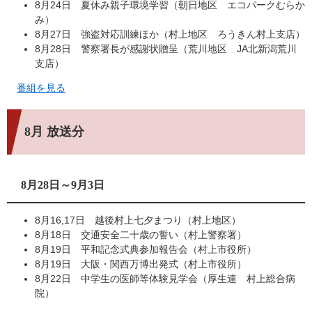
8月24日 夏休み親子環境学習（朝日地区 エコパークむらか
み）
8月27日 強盗対応訓練ほか（村上地区 ろうきん村上支店）
8月28日 警察署長が感謝状贈呈（荒川地区 JA北新潟荒川
支店）
番組を見る
8月 放送分
8月28日～9月3日
8月16,17日 越後村上七夕まつり（村上地区）
8月18日 交通安全二十歳の誓い（村上警察署）
8月19日 平和記念式典参加報告会（村上市役所）
8月19日 大阪・関西万博出発式（村上市役所）
8月22日 中学生の医師等体験見学会（厚生連 村上総合病
院）