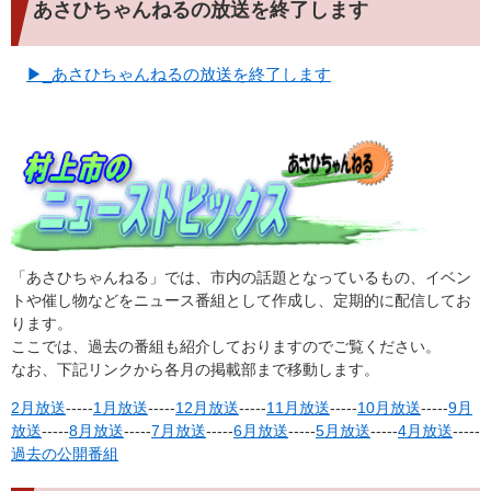
あさひちゃんねるの放送を終了します
▶_あさひちゃんねるの放送を終了します
「あさひちゃんねる」では、市内の話題となっているもの、イベン
トや催し物などをニュース番組として作成し、定期的に配信してお
ります。
ここでは、過去の番組も紹介しておりますのでご覧ください。
なお、下記リンクから各月の掲載部まで移動します。
2月放送
-----
1月放送
-----
12月放送
-----
11月放送
-----
10月放送
-----
9月
放送
-----
8月放送
-----
7月放送
-----
6月放送
-----
5月放送
-----
4
月放送
-----
過去の公開番組