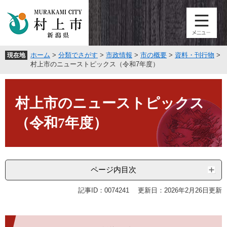
ペ
メ
ー
ニ
ジ
ュ
の
ー
先
を
ホーム
>
分類でさがす
>
市政情報
>
市の概要
>
資料・刊行物
>
現在地
頭
飛
村上市のニューストピックス（令和7年度）
で
ば
す
し
本
。
て
文
村上市のニューストピックス
本
文
（令和7年度）
へ
ページ内目次
記事ID：0074241
更新日：2026年2月26日更新