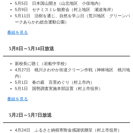
5月5日 日本国山開き（山北地区 小俣地内）
5月9日 セナミスミレ観察会（村上地区 瀬波海岸）
5月11日 活樹を通じ、自然を学ぶ日（荒川地区 グリーンパ
ークあらかわ総合運動公園）
番組を見る
5月8日～5月14日放送
新校長に聴く（岩船中学校）
4月27日 桃川さわやか街道クリーン作戦（神林地区 桃川地
内）
5月1日 春の庭 百景めぐり（村上市内）
5月1日 国勢調査実施本部設置（村上市役所）
番組を見る
5月2日～5月7日放送
4月24日 ふるさと納税寄附金感謝状贈呈（村上市役所）