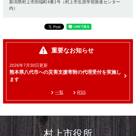
新潟県村上市田端町4番1号（村上市生涯学習推進センター
内）
重要なお知らせ
2026年7月30日更新
熊本県八代市への災害支援寄附の代理受付を実施し
ます
一覧
RSS
村上市役所