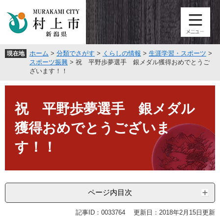
ペ
メ
ー
ニ
ジ
ュ
の
ー
先
を
ホーム
>
分類でさがす
>
くらしの情報
>
生涯学習・スポーツ
>
現在地
頭
飛
スポーツ振興
>
祝 平野歩夢選手 銀メダル獲得おめでとうご
で
ば
ざいます！！
す
し
。
て
本
本
文
祝 平野歩夢選手 銀メダル
文
へ
獲得おめでとうございま
す！！
ページ内目次
記事ID：0033764
更新日：2018年2月15日更新