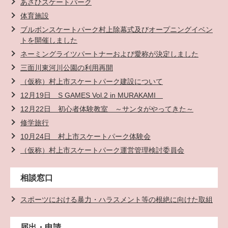
あさひスケートパーク
体育施設
ブルボンスケートパーク村上除幕式及びオープニングイベン
トを開催しました
ネーミングライツパートナーおよび愛称が決定しました
三面川東河川公園の利用再開
（仮称）村上市スケートパーク建設について
12月19日 S GAMES Vol.2 in MURAKAMI
12月22日 初心者体験教室 ～サンタがやってきた～
修学旅行
10月24日 村上市スケートパーク体験会
（仮称）村上市スケートパーク運営管理検討委員会
相談窓口
スポーツにおける暴力・ハラスメント等の根絶に向けた取組
届出・申請