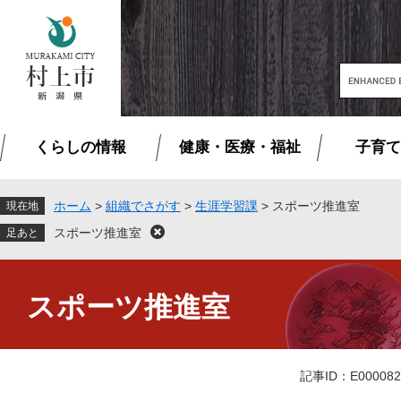
ペ
メ
ー
ニ
ジ
ュ
の
ー
G
先
を
o
頭
飛
o
で
ば
g
す
し
くらしの情報
健康・医療・福祉
子育て
l
。
て
e
本
カ
文
ス
ホーム
>
組織でさがす
>
生涯学習課
>
スポーツ推進室
現在地
へ
タ
スポーツ推進室
閉
ム
じ
検
る
本
索
文
スポーツ推進室
記事ID：E000082