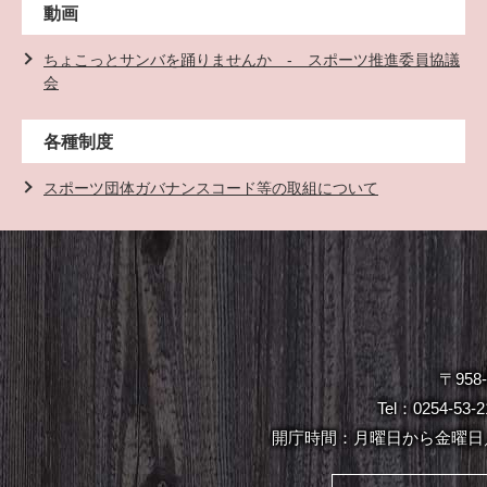
動画
ちょこっとサンバを踊りませんか - スポーツ推進委員協議
会
各種制度
スポーツ団体ガバナンスコード等の取組について
〒95
Tel：0254-53
開庁時間：月曜日から金曜日／