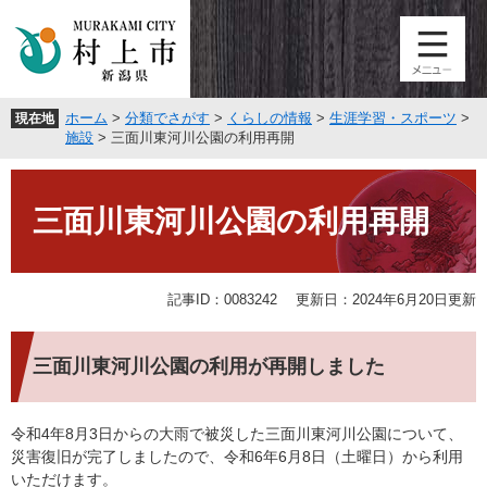
ペ
メ
ー
ニ
ジ
ュ
の
ー
先
を
ホーム
>
分類でさがす
>
くらしの情報
>
生涯学習・スポーツ
>
現在地
頭
飛
施設
>
三面川東河川公園の利用再開
で
ば
す
し
本
。
て
文
三面川東河川公園の利用再開
本
文
へ
記事ID：0083242
更新日：2024年6月20日更新
三面川東河川公園の利用が再開しました
令和4年8月3日からの大雨で被災した三面川東河川公園について、
災害復旧が完了しましたので、令和6年6月8日（土曜日）から利用
いただけます。