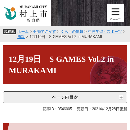
ペ
メ
ー
ニ
ジ
ュ
の
ー
先
を
ホーム
>
分類でさがす
>
くらしの情報
>
生涯学習・スポーツ
>
現在地
頭
飛
施設
>
12月19日 S GAMES Vol.2 in MURAKAMI
で
ば
す
し
本
。
て
文
12月19日 S GAMES Vol.2 in
本
文
MURAKAMI
へ
ページ内目次
記事ID：0546005
更新日：2021年12月28日更新