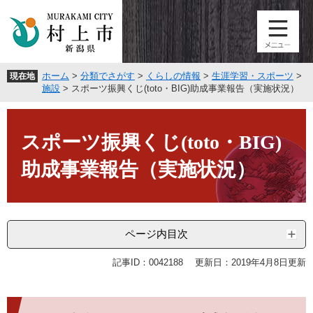
ペ
メ
ー
ニ
ジ
ュ
の
ー
先
を
ホーム
>
分類でさがす
>
くらしの情報
>
生涯学習・スポーツ
>
現在地
頭
飛
施設
>
スポーツ振興くじ(toto・BIG)助成事業報告（実施状況）
で
ば
す
し
本
。
て
文
スポーツ振興くじ(toto・BIG)
本
文
助成事業報告（実施状況）
へ
ページ内目次
記事ID：0042188
更新日：2019年4月8日更新